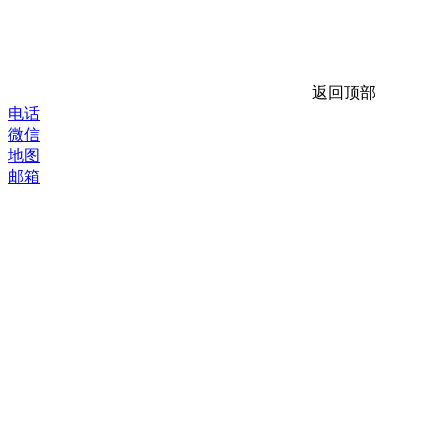
返回顶部
电话
微信
地图
邮箱