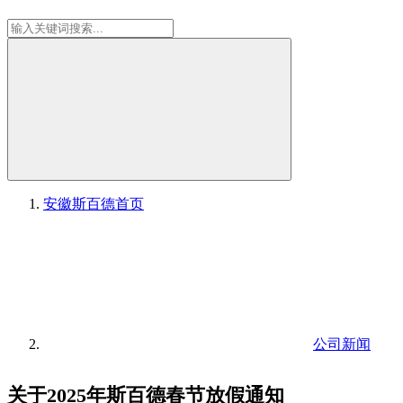
安徽斯百德
首页
公司新闻
关于2025年斯百德春节放假通知