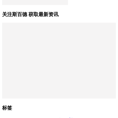
关注斯百德 获取最新资讯
标签