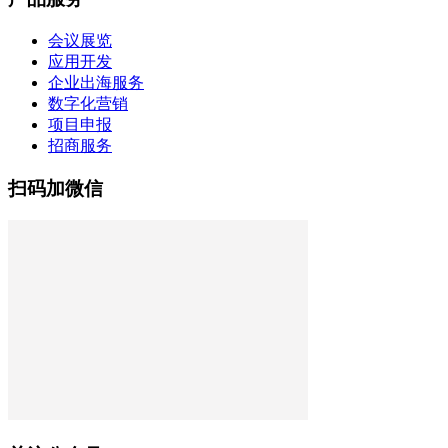
会议展览
应用开发
企业出海服务
数字化营销
项目申报
招商服务
扫码加微信