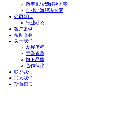
数字化转型解决方案
企业出海解决方案
公司新闻
行业动态
客户案例
帮助文档
关于我们
发展历程
荣誉资质
旗下品牌
合作伙伴
联系我们
加入我们
斯百德云