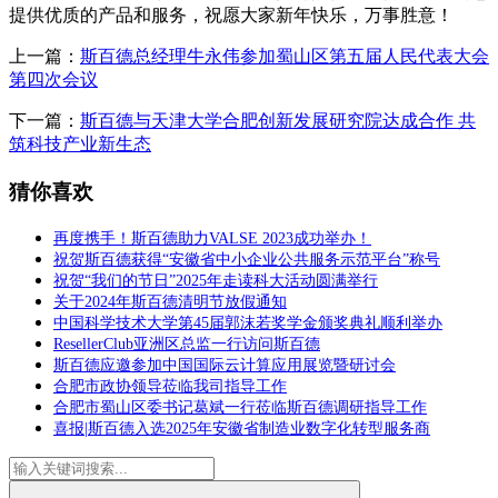
提供优质的产品和服务，祝愿大家新年快乐，万事胜意！
上一篇：
斯百德总经理牛永伟参加蜀山区第五届人民代表大会
第四次会议
下一篇：
斯百德与天津大学合肥创新发展研究院达成合作 共
筑科技产业新生态
猜你喜欢
再度携手！斯百德助力VALSE 2023成功举办！
祝贺斯百德获得“安徽省中小企业公共服务示范平台”称号
祝贺“我们的节日”2025年走读科大活动圆满举行
关于2024年斯百德清明节放假通知
中国科学技术大学第45届郭沫若奖学金颁奖典礼顺利举办
ResellerClub亚洲区总监一行访问斯百德
斯百德应邀参加中国国际云计算应用展览暨研讨会
合肥市政协领导莅临我司指导工作
合肥市蜀山区委书记葛斌一行莅临斯百德调研指导工作
喜报|斯百德入选2025年安徽省制造业数字化转型服务商