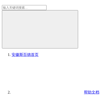
安徽斯百德
首页
帮助文档