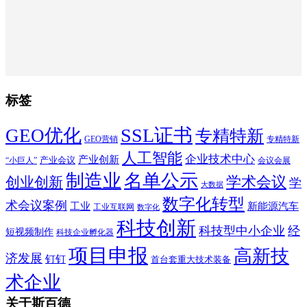
标签
SSL证书
GEO优化
专精特新
GEO营销
专精特新
人工智能
企业技术中心
产业创新
产业会议
“小巨人”
会议会展
制造业
名单公示
学术会议
创业创新
学
大数据
数字化转型
术会议案例
工业
新能源汽车
工业互联网
数字化
科技创新
科技型中小企业
经
短视频制作
科技企业孵化器
项目申报
高新技
济发展
钉钉
首台套重大技术装备
术企业
关于斯百德