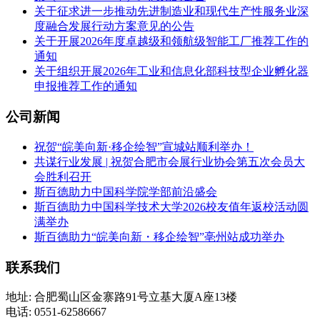
关于征求进一步推动先进制造业和现代生产性服务业深
度融合发展行动方案意见的公告
关于开展2026年度卓越级和领航级智能工厂推荐工作的
通知
关于组织开展2026年工业和信息化部科技型企业孵化器
申报推荐工作的通知
公司新闻
祝贺“皖美向新·移企绘智”宣城站顺利举办！
共谋行业发展 | 祝贺合肥市会展行业协会第五次会员大
会胜利召开
斯百德助力中国科学院学部前沿盛会
斯百德助力中国科学技术大学2026校友值年返校活动圆
满举办
斯百德助力“皖美向新・移企绘智”亳州站成功举办
联系我们
地址: 合肥蜀山区金寨路91号立基大厦A座13楼
电话: 0551-62586667