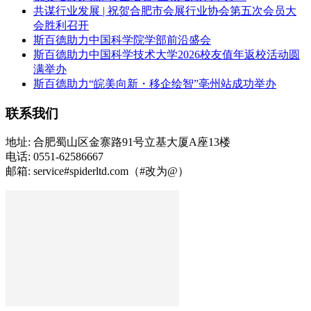
共谋行业发展 | 祝贺合肥市会展行业协会第五次会员大
会胜利召开
斯百德助力中国科学院学部前沿盛会
斯百德助力中国科学技术大学2026校友值年返校活动圆
满举办
斯百德助力“皖美向新・移企绘智”亳州站成功举办
联系我们
地址: 合肥蜀山区金寨路91号立基大厦A座13楼
电话: 0551-62586667
邮箱: service#spiderltd.com（#改为@）