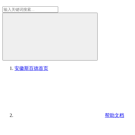
安徽斯百德
首页
帮助文档