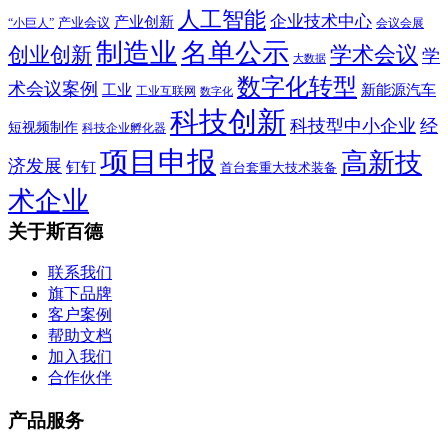
人工智能
企业技术中心
产业创新
产业会议
“小巨人”
会议会展
制造业
名单公示
学术会议
创业创新
学
大数据
数字化转型
术会议案例
工业
新能源汽车
工业互联网
数字化
科技创新
科技型中小企业
经
短视频制作
科技企业孵化器
项目申报
高新技
济发展
钉钉
首台套重大技术装备
术企业
关于斯百德
联系我们
旗下品牌
客户案例
帮助文档
加入我们
合作伙伴
产品服务