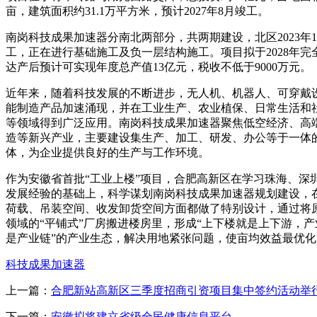
亩，建筑面积约31.1万平方米，预计2027年8月竣工。
南岗科技成果加速器分南北两部分，共两期建设，北区2023年1
工，正在进行基础施工及负一层结构施工。项目拟于2028年完
达产后预计可实现年度总产值13亿元，税收不低于9000万元。
近年来，随着科技发展的不断进步，无人机、机器人、可穿戴
能制造产品加速涌现，并在工业生产、农业植保、日常生活和
等领域得到广泛应用。南岗科技成果加速器聚焦低空经济、高
造等新兴产业，主要建设集生产、加工、研发、办公等于一体
体，为企业提供良好的生产与工作环境。
作为安徽省首批“工业上楼”项目，合肥高新区在学习珠海、深
发展经验的基础上，科学谋划南岗科技成果加速器规划建设，
荷载、吊装空间、收发卸货空间方面都做了特别设计，通过将
领域的“平铺式”厂房搬进楼房里，形成“上下楼就是上下游，产
是产业链”的产业生态，解决用地紧张问题，使亩均效益最优化
科技成果加速器
上一篇：
合肥新站高新区三季度招商引资项目集中签约活动举
下一篇：
安徽拟将建立省级全民健康信息平台