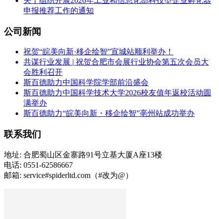
关于组织开展2026年工业和信息化部科技型企业孵化器
申报推荐工作的通知
公司新闻
祝贺“皖美向新·移企绘智”宣城站顺利举办！
共谋行业发展 | 祝贺合肥市会展行业协会第五次会员大
会胜利召开
斯百德助力中国科学院学部前沿盛会
斯百德助力中国科学技术大学2026校友值年返校活动圆
满举办
斯百德助力“皖美向新・移企绘智”亳州站成功举办
联系我们
地址: 合肥蜀山区金寨路91号立基大厦A座13楼
电话: 0551-62586667
邮箱: service#spiderltd.com（#改为@）