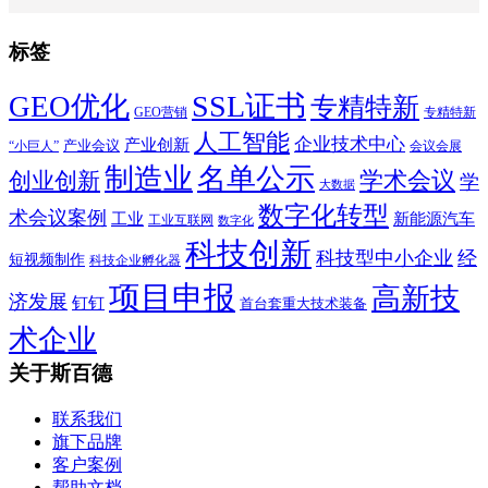
标签
SSL证书
GEO优化
专精特新
GEO营销
专精特新
人工智能
企业技术中心
产业创新
产业会议
“小巨人”
会议会展
制造业
名单公示
学术会议
创业创新
学
大数据
数字化转型
术会议案例
工业
新能源汽车
工业互联网
数字化
科技创新
科技型中小企业
经
短视频制作
科技企业孵化器
项目申报
高新技
济发展
钉钉
首台套重大技术装备
术企业
关于斯百德
联系我们
旗下品牌
客户案例
帮助文档