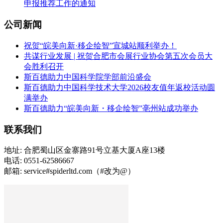
申报推荐工作的通知
公司新闻
祝贺“皖美向新·移企绘智”宣城站顺利举办！
共谋行业发展 | 祝贺合肥市会展行业协会第五次会员大
会胜利召开
斯百德助力中国科学院学部前沿盛会
斯百德助力中国科学技术大学2026校友值年返校活动圆
满举办
斯百德助力“皖美向新・移企绘智”亳州站成功举办
联系我们
地址: 合肥蜀山区金寨路91号立基大厦A座13楼
电话: 0551-62586667
邮箱: service#spiderltd.com（#改为@）