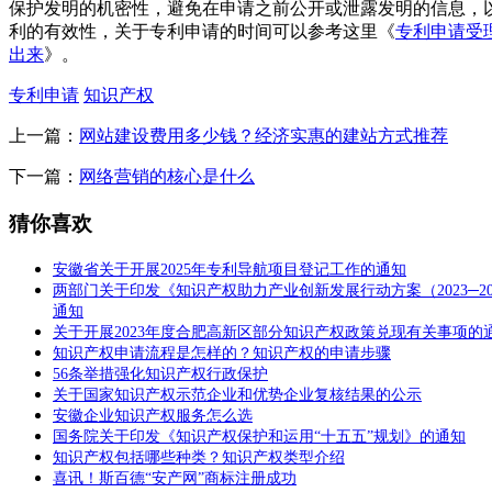
保护发明的机密性，避免在申请之前公开或泄露发明的信息，
利的有效性，关于专利申请的时间可以参考这里《
专利申请受
出来
》。
专利申请
知识产权
上一篇：
网站建设费用多少钱？经济实惠的建站方式推荐
下一篇：
网络营销的核心是什么
猜你喜欢
安徽省关于开展2025年专利导航项目登记工作的通知
两部门关于印发《知识产权助力产业创新发展行动方案（2023─20
通知
关于开展2023年度合肥高新区部分知识产权政策兑现有关事项的
知识产权申请流程是怎样的？知识产权的申请步骤
56条举措强化知识产权行政保护
关于国家知识产权示范企业和优势企业复核结果的公示
安徽企业知识产权服务怎么选
国务院关于印发《知识产权保护和运用“十五五”规划》的通知
知识产权包括哪些种类？知识产权类型介绍
喜讯！斯百德“安产网”商标注册成功