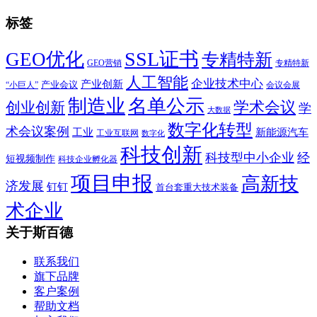
标签
SSL证书
GEO优化
专精特新
GEO营销
专精特新
人工智能
企业技术中心
产业创新
产业会议
“小巨人”
会议会展
制造业
名单公示
学术会议
创业创新
学
大数据
数字化转型
术会议案例
工业
新能源汽车
工业互联网
数字化
科技创新
科技型中小企业
经
短视频制作
科技企业孵化器
项目申报
高新技
济发展
钉钉
首台套重大技术装备
术企业
关于斯百德
联系我们
旗下品牌
客户案例
帮助文档