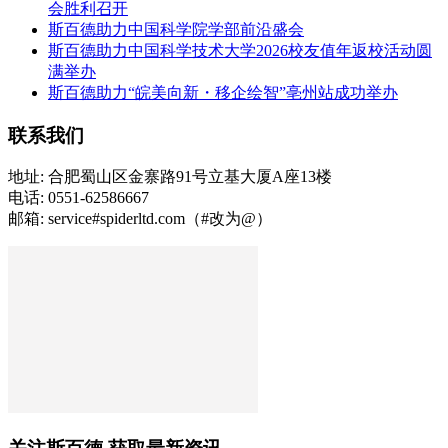
会胜利召开
斯百德助力中国科学院学部前沿盛会
斯百德助力中国科学技术大学2026校友值年返校活动圆
满举办
斯百德助力“皖美向新・移企绘智”亳州站成功举办
联系我们
地址: 合肥蜀山区金寨路91号立基大厦A座13楼
电话: 0551-62586667
邮箱: service#spiderltd.com（#改为@）