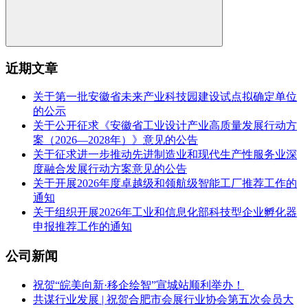
近期文章
关于第一批安徽省未来产业科技园建设试点拟确定单位
的公示
关于公开征求《安徽省工业设计产业高质量发展行动方
案（2026—2028年）》意见的公告
关于征求进一步推动先进制造业和现代生产性服务业深
度融合发展行动方案意见的公告
关于开展2026年度卓越级和领航级智能工厂推荐工作的
通知
关于组织开展2026年工业和信息化部科技型企业孵化器
申报推荐工作的通知
公司新闻
祝贺“皖美向新·移企绘智”宣城站顺利举办！
共谋行业发展 | 祝贺合肥市会展行业协会第五次会员大