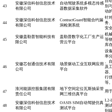
自
安徽深信科创信息技术
自动驾驶系统多模态传感
43
别
有限公司
器数据采集软件
动
针
安徽深信科创信息技术
ContractGuard智能合约漏
44
务
有限公司
洞检测系统
安
机
安徽盖勒普智能科技有
盖勒普数字化工厂生产运
45
等
限公司
营云平台
库
设
率
、
安徽芯创通信技术有限
场景驱动工业互联网应用
46
及
公司
平台
器
行
等
淮河能源控股集团有限
地下空间定位瓦斯抽采管
用
47
责任公司
网三维仿真平台
L2
安徽深信科创信息技术
OASIS SIM自动驾驶仿真
48
测
有限公司
测试平台
到