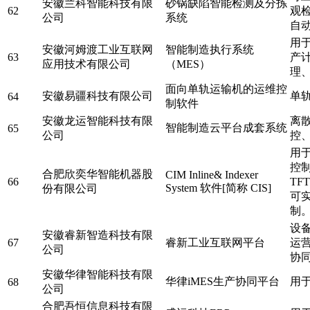
安徽兰科智能科技有限
砂锅缺陷智能检测及分拣
62
观
公司
系统
自
用
安徽河姆渡工业互联网
智能制造执行系统
63
产
应用技术有限公司
（MES）
理
面向单轨运输机的运维控
安徽易疆科技有限公司
单
64
制软件
安徽龙运智能科技有限
离
智能制造云平台成套系统
65
公司
控
用
控
合肥欣奕华智能机器股
CIM Inline& Indexer
66
TF
System 软件[简称 CIS]
份有限公司
可
制
设
安徽睿新智造科技有限
67
睿新工业互联网平台
运
公司
协
安徽华律智能科技有限
华律iMES生产协同平台
用
68
公司
合肥吾恒信息科技有限