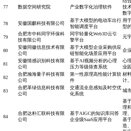
结
77
数据空间研究院
产业数字化治理软件
技
数
基于大模型的电动车出行
用
安徽国麒科技有限公司
78
智能调度平台
型
合肥市中科同宇环保科
同宇轻量化Web3D云引
元
79
技有限公司
擎平台
安徽同徽信息技术有限
基于大模型企业采购供应
企
80
公司
链智能化场景应用平台
安徽情感识别科技有限
基于AI视频分析的心理
心
81
公司
压力等级筛查系统
业
合肥瀚海量子科技有限
第一性原理高性能计算软
材
82
公司
件
计
合肥革绿信息科技有限
交通流全息感知及时空优
城
83
公司
化系统
基
理
合肥达朴汇联科技有限
基于AIGC的知识库问答
理
84
公司
企业级SaaS应用平台
基
造