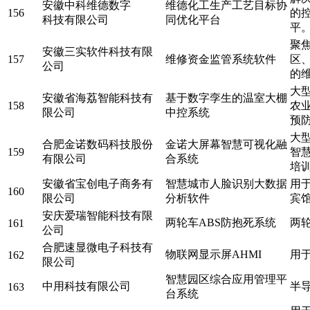
安徽中科维德数字
维德化工生产工艺目标协
156
的
科技有限公司
同优化平台
平
聚
安徽三实软件科技有限
157
维修资金监管系统软件
区
公司
的
大
安徽省海荔智能科技有
基于数字孪生的温室大棚
158
农
限公司
中控系统
预
大
合肥金诺数码科技股份
金诺大屏幕智慧可视化融
159
智
有限公司
合系统
培
安徽省宝创电子商务有
智慧城市人脸识别大数据
用
160
限公司
分析软件
宾
安庆爱瑞智能科技有限
两轮车ABS防抱死系统
两
161
公司
合肥速显微电子科技有
物联网显示屏AHMI
用
162
限公司
智慧园区综合应用管理平
中用科技有限公司
半
163
台系统