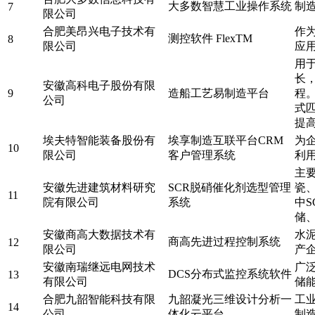
大多数智慧工业操作系统
制
7
限公司
合肥美昂兴电子技术有
作
测控软件 FlexTM
8
限公司
应
用
长
安徽高科电子股份有限
9
造船工艺易制造平台
程
公司
式
提
埃夫特智能装备股份有
埃享制造互联平台CRM
为
10
限公司
客户管理系统
利
主
安徽先进建筑材料研究
SCR脱硝催化剂选型管理
瓷
11
院有限公司
系统
中
储
安徽商高大数据技术有
水
商高先进过程控制系统
12
限公司
产
安徽南瑞继远电网技术
广
DCS分布式监控系统软件
13
有限公司
储
合肥九韶智能科技有限
九韶凝光三维设计分析一
工
14
公司
体化云平台
制