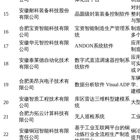
对
安徽耐科装备科技股份
15
晶圆级封装装备控制软件
整
有限公司
与
合肥宝资智能科技有限
宝资智能制造生产管理系
制
16
公司
统
多
安徽华元智控科技有限
应
ANDON系统软件
17
公司
制
应
安徽泰莱德自动化技术
数字式直流调速器控制系
18
可
有限公司
统软件
或 
车
合肥美昂兴电子技术有
19
数据分析软件 Visual ADP
学
限公司
建
安徽智质工程技术有限
库区雷达三维料型建模系
大
20
公司
统
合肥力拓云计算科技有
无人巡检系统
工
21
限公司
基于工业互联网平台的铜
安徽铜冠智能科技有限
铜
22
冶炼行业全流程生产制造
责任公司
提