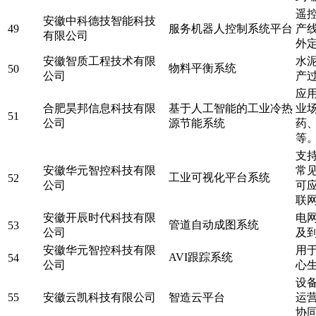
遥
安徽中科德技智能科技
49
服务机器人控制系统平台
产
有限公司
外
安徽智质工程技术有限
水
物料平衡系统
50
公司
产
应
合肥昊邦信息科技有限
基于人工智能的工业冷热
业
51
公司
源节能系统
药
等
支
安徽华元智控科技有限
常
工业可视化平台系统
52
公司
可
联
安徽开辰时代科技有限
电
管道自动成图系统
53
公司
及
安徽华元智控科技有限
用
AVI跟踪系统
54
公司
心
设
55
安徽云凯科技有限公司
智造云平台
运
协