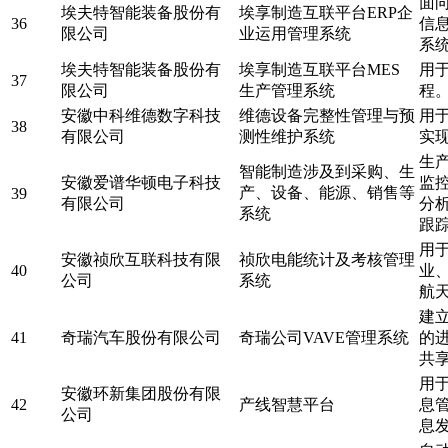
面
埃夫特智能装备股份有
埃享制造互联平台ERP企
36
信
限公司
业运用管理系统
系
埃夫特智能装备股份有
埃享制造互联平台MES
用
37
限公司
生产管理系统
程
安徽中科维德数字科技
维德设备完整性管理与预
用
38
有限公司
测性维护系统
实
生
智能制造涉及到采购、生
安徽爱谱华顿电子科技
监
产、设备、能源、销售等
39
有限公司
分
系统
跟
用
安徽祯欣互联科技有限
祯欣电能统计及考核管理
40
业
公司
系统
航
建
41
奇瑞汽车股份有限公司
奇瑞公司VAVE管理系统
的
共
用
安徽环新集团股份有限
42
产线智慧平台
息
公司
息