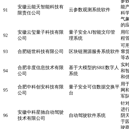
参
安徽云能天智能科技有
能
云参数观测系统软件
91
限责任公司
科
气
的
安徽云玺量子科技有限
量子安全AI智能文印管
用
92
公司
理系统
程
可
93
合肥链世科技有限公司
区块链溯源服务系统软件
窜
等
实
合肥非度信息技术有限
基于大模型的SRE数字人
94
和
公司
系统
和
用
合肥中科创安科技有限
量子安全可信数据交换平
95
网
公司
台
军
针
进
安徽中科星驰自动驾驶
96
自动驾驶软件系统
阴
技术有限公司
于
驶