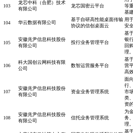
龙芯中科（合肥）技术
103
龙芯国密云平台
等
有限公司
基
基于自研高性能桌面传输
用
华云数据有限公司
104
协议的信创桌面云
安
基
安徽兆尹信息科技股份
银
投行业务管理平台
105
有限公司
回
理
基
科大国创云网科技有限
106
数智运营服务平台
营
公司
高
面
行
安徽兆尹信息科技股份
107
资金业务管理系统
市
有限公司
类
资
为
安徽兆尹信息科技股份
108
信托业务管理系统
务
有限公司
理
基