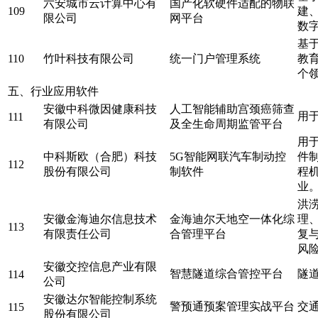
六安城市云计算中心有
国产化软硬件适配的物联
109
建
限公司
网平台
数
基
110
竹叶科技有限公司
统一门户管理系统
教
个
五、行业应用软件
安徽中科微因健康科技
人工智能辅助宫颈癌筛查
用
111
有限公司
及全生命周期监管平台
用
中科斯欧（合肥）科技
5G智能网联汽车制动控
件
112
股份有限公司
制软件
程
业
洪
安徽金海迪尔信息技术
金海迪尔天地空一体化综
理
113
有限责任公司
合管理平台
复
风
安徽交控信息产业有限
智慧隧道综合管控平台
隧
114
公司
安徽达尔智能控制系统
警预通预案管理实战平台
交
115
股份有限公司