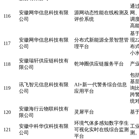
通
安徽网华信息科技有限
源网动态性能在线检测及
网
116
公司
评价系统
调
高
基
安徽网华信息科技有限
分布式新能源全景智慧管
现2
117
公司
理平台
布式
小
安徽瑞轩供应链科技有
乾坤圈供应链服务平台
产
118
限公司
包
基
讯飞智元信息科技有限
AI+新一代警务综合信息
119
询
公司
应用平台
跨
统
安徽海行云物联科技有
灵犀平台
基
120
限公司
环境气体多感知数字孪生
安徽中科华仪科技有限
工
121
可视化实时在线综合监测
公司
测
平台