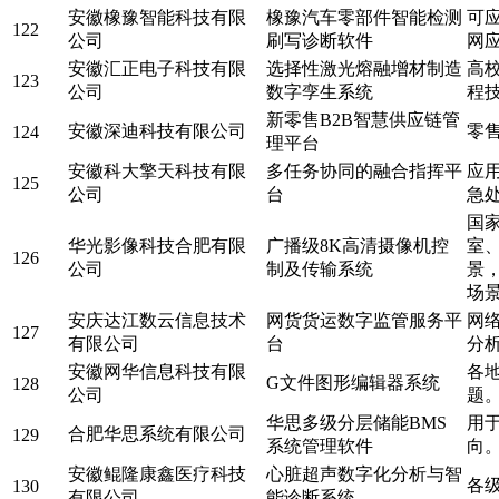
安徽橡豫智能科技有限
橡豫汽车零部件智能检测
可
122
公司
刷写诊断软件
网
安徽汇正电子科技有限
选择性激光熔融增材制造
高
123
公司
数字孪生系统
程
新零售B2B智慧供应链管
安徽深迪科技有限公司
零
124
理平台
安徽科大擎天科技有限
多任务协同的融合指挥平
应
125
公司
台
急
国
华光影像科技合肥有限
广播级8K高清摄像机控
室
126
公司
制及传输系统
景
场
安庆达江数云信息技术
网货货运数字监管服务平
网
127
有限公司
台
分
安徽网华信息科技有限
各
G文件图形编辑器系统
128
公司
题
华思多级分层储能BMS
用
合肥华思系统有限公司
129
系统管理软件
向
安徽鲲隆康鑫医疗科技
心脏超声数字化分析与智
各
130
有限公司
能诊断系统