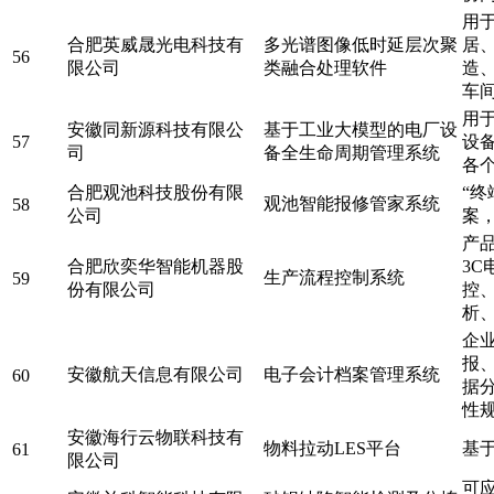
用
合肥英威晟光电科技有
多光谱图像低时延层次聚
居
56
限公司
类融合处理软件
造
车
用
安徽同新源科技有限公
基于工业大模型的电厂设
57
设
司
备全生命周期管理系统
各
合肥观池科技股份有限
“终
观池智能报修管家系统
58
公司
案
产
合肥欣奕华智能机器股
3
生产流程控制系统
59
份有限公司
控
析
企
报
安徽航天信息有限公司
电子会计档案管理系统
60
据
性
安徽海行云物联科技有
物料拉动LES平台
基
61
限公司
可