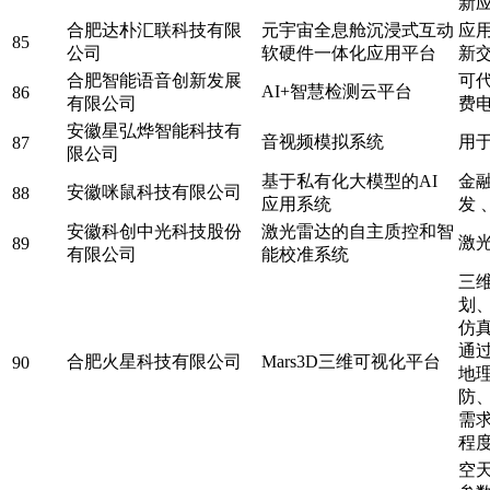
新
合肥达朴汇联科技有限
元宇宙全息舱沉浸式互动
应
85
公司
软硬件一体化应用平台
新
合肥智能语音创新发展
可
AI+智慧检测云平台
86
有限公司
费
安徽星弘烨智能科技有
音视频模拟系统
用
87
限公司
基于私有化大模型的AI
金
安徽咪鼠科技有限公司
88
应用系统
发
安徽科创中光科技股份
激光雷达的自主质控和智
激
89
有限公司
能校准系统
三
划
仿
通
合肥火星科技有限公司
Mars3D三维可视化平台
90
地
防
需
程
空