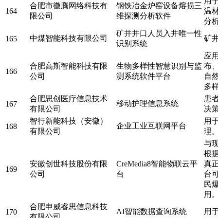
用
合肥市徽腾网络科技有
钢铁冶金炉窑设备熔损三
164
温
限公司
维探测分析软件
分
矿井井口人员入井唯一性
中煤智能科技有限公司
矿
165
识别系统
应
合肥高斯智能科技有限
生物多样性智慧识别与监
布
166
公司
测系统软件平台
自
多
合肥思创医疗信息技术
患
移动护理信息系统
167
有限公司
决
智行新能科技（安徽）
用
企业工业互联网平台
168
有限公司
理
与
根
安徽创世科技股份有限
CreMedia8智能物联云平
真
169
公司
台
台
民
用
合肥申威睿思信息科技
AI智能数据查询系统
用
170
有限公司