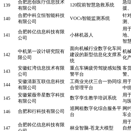
合肥思创医疗信息技术
急
120院前智慧急救系统
139
有限公司
援
合肥中科立恒智能科技
针
VOCs智能监测系统
140
有限公司
测
用
合肥斡亿信息科技有限
141
小林机器人
地
公司
智
面向机械行业数字化车间
中机第一设计研究院有
机
142
建设的新型信息化支撑系
限公司
化
统
安徽虹湾信息技术有限
重点车辆疲劳驾驶感知预
客
143
公司
警平台
警
安徽清新互联信息科技
工商业光伏三合一协同综
用
144
有限公司
合管理平台
中
安徽紫薇帝星数字科技
用
数字孪生教学培训系统
145
有限公司
与
巡网租数字化综合服务平
网
合肥和行科技有限公司
146
台
车
用
合肥斡亿信息科技有限
147
林业智脑-苍龙大模型
自
公司