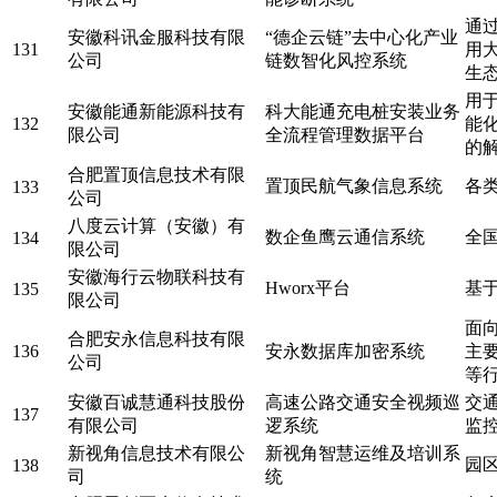
通
安徽科讯金服科技有限
“德企云链”去中心化产业
131
用
公司
链数智化风控系统
生
用
安徽能通新能源科技有
科大能通充电桩安装业务
132
能
限公司
全流程管理数据平台
的
合肥置顶信息技术有限
置顶民航气象信息系统
各
133
公司
八度云计算（安徽）有
数企鱼鹰云通信系统
全
134
限公司
安徽海行云物联科技有
Hworx平台
基
135
限公司
面
合肥安永信息科技有限
136
安永数据库加密系统
主
公司
等
安徽百诚慧通科技股份
高速公路交通安全视频巡
交
137
有限公司
逻系统
监
新视角信息技术有限公
新视角智慧运维及培训系
园区
138
司
统