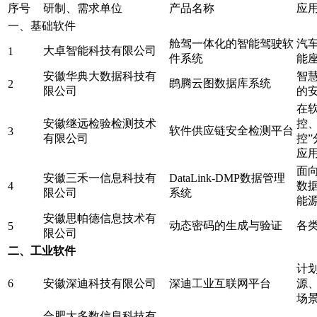
序号
研制、需求单位
产品名称
应
一、基础软件
舱驾一体化的智能驾驶软
汽车
大卓智能科技有限公司
1
件系统
能
安徽华典大数据科技有
智
鹍腾云图数据库系统
2
限公司
的
在
安徽继远检验检测技术
控
软件供应链安全检测平台
3
有限公司
控
应
面
安徽三禾一信息科技有
DataLink-DMP数据管理
4
数
限公司
系统
能
安徽思帕德信息技术有
动态密码的生成与验证
各
5
限公司
二、工业软件
计
6
安徽深迪科技有限公司
深迪工业互联网平台
源
场
合肥大多数信息科技有