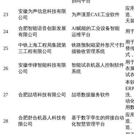
协同平台
应
安徽为声信息科技有限
23
为声漢景CAE工业软件
造
公司
天
合肥智能语音创新发展
AI赋能的工业设备智能
用
24
有限公司
运维平台
用
中铁上海工程局集团第
铁路预制箱梁外形尺寸扫
25
替
三工程有限公司
描验收管理系统
式
用
安徽华律智能科技有限
智能试衣机器人控制软件
26
衣
公司
系统
试
本软
E
27
合肥喆塔科技有限公司
喆塔数据服务软件
洗
动
用
应
合肥舒合机器人科技有
基于数字孪生的焊接自动
28
造
限公司
化智慧管理平台
造