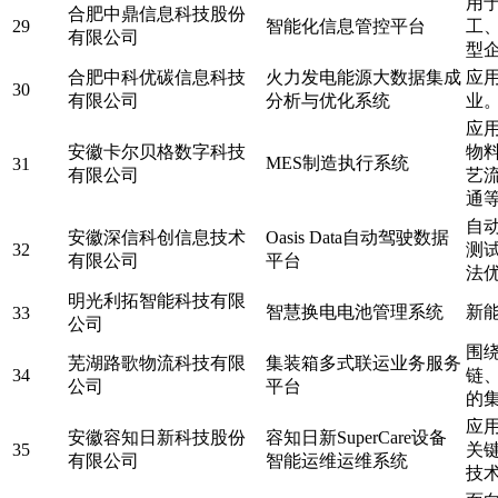
用
合肥中鼎信息科技股份
29
智能化信息管控平台
工
有限公司
型
合肥中科优碳信息科技
火力发电能源大数据集成
应
30
有限公司
分析与优化系统
业
应
安徽卡尔贝格数字科技
物
MES制造执行系统
31
有限公司
艺
通
自
安徽深信科创信息技术
Oasis Data自动驾驶数据
32
测试
有限公司
平台
法
明光利拓智能科技有限
智慧换电电池管理系统
新
33
公司
围
芜湖路歌物流科技有限
集装箱多式联运业务服务
34
链
公司
平台
的
应
安徽容知日新科技股份
容知日新SuperCare设备
35
关
有限公司
智能运维运维系统
技