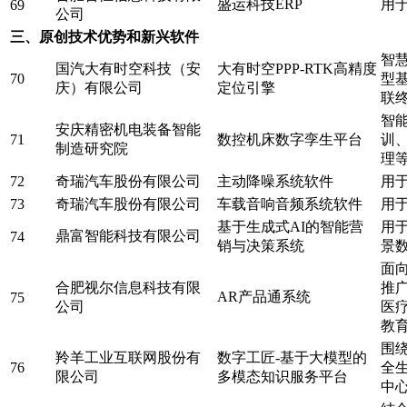
盛运科技ERP
用
69
公司
三、原创技术优势和新兴软件
智
国汽大有时空科技（安
大有时空PPP-RTK高精度
70
型
庆）有限公司
定位引擎
联
智
安庆精密机电装备智能
71
数控机床数字孪生平台
训
制造研究院
理
72
奇瑞汽车股份有限公司
主动降噪系统软件
用
73
奇瑞汽车股份有限公司
车载音响音频系统软件
用
基于生成式AI的智能营
用
鼎富智能科技有限公司
74
销与决策系统
景
面
合肥视尔信息科技有限
推
AR产品通系统
75
公司
医
教
围
羚羊工业互联网股份有
数字工匠-基于大模型的
76
全
限公司
多模态知识服务平台
中