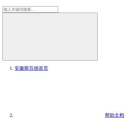
安徽斯百德
首页
帮助文档