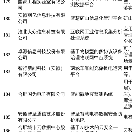
179
国家工程实验室有限公
整
测数据平台
司
落
安徽羽亿信息科技有限
智慧矿山信息化管理平台
矿
180
公司
应
淮北大众信息科技有限
互联网工业信息采集分析
181
管
公司
处理系统
全
可
卓源信息科技股份有限
基于物模型的多协议设备
182
管
公司
治理物联网中台系统
场
智行新能科技（安徽）
两轮车智能充储换电运营
用
183
有限公司
平台
等
用
层
184
合肥国为电子有限公司
智能微地震监测系统
岩
库
监
安徽智圣通信技术股份
智圣智慧电梯数据安全防
电
185
有限公司
护系统
合肥城市云数据中心股
基于AI技术的云安全一
云
186