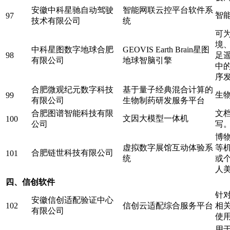
安徽中科星驰自动驾驶
智能网联云控平台软件系
智
97
技术有限公司
统
可
境
中科星图数字地球合肥
GEOVIS Earth Brain星图
98
足
有限公司
地球智脑引擎
中
序
合肥微观纪元数字科技
基于量子经典混合计算的
生
99
有限公司
生物制药研发服务平台
合肥图谱智能科技有限
文
文因大模型一体机
100
公司
写
博
虚拟数字展馆互动体验系
等
合肥链世科技有限公司
101
统
或
人
四、信创软件
针
安徽信创适配验证中心
102
信创云适配综合服务平台
相
有限公司
使
用