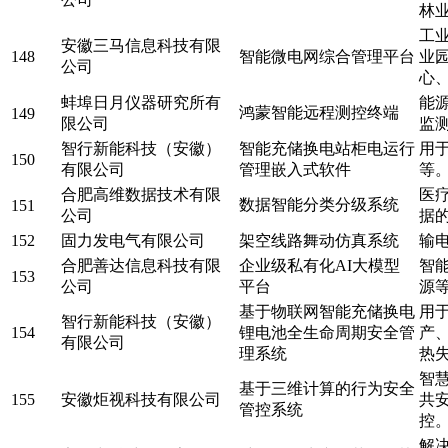
林
工
安徽三马信息科技有限
148
智能微电网综合管理平台
业
公司
心
蚌埠日月仪器研究所有
能
鸿蒙智能远程测控终端
149
限公司
监
智行新能科技（安徽）
智能充储换电站柜电运行
用
150
有限公司
管理嵌入式软件
等
合肥高维数据技术有限
医
数据智能分类分级系统
151
公司
据
152
固力发电气有限公司
架空线路舞动仿真系统
输
合肥善达信息科技有限
企业级私有化AI大模型
智
153
公司
平台
源
基于物联网智能充储换电
用
智行新能科技（安徽）
154
锂电池全生命周期安全管
产
有限公司
理系统
热
智
基于三维计算的行为安全
155
安徽炬视科技有限公司
共
管控系统
控
解