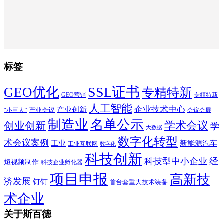
标签
SSL证书
GEO优化
专精特新
GEO营销
专精特新
人工智能
企业技术中心
产业创新
产业会议
“小巨人”
会议会展
制造业
名单公示
学术会议
创业创新
学
大数据
数字化转型
术会议案例
工业
新能源汽车
工业互联网
数字化
科技创新
科技型中小企业
经
短视频制作
科技企业孵化器
项目申报
高新技
济发展
钉钉
首台套重大技术装备
术企业
关于斯百德