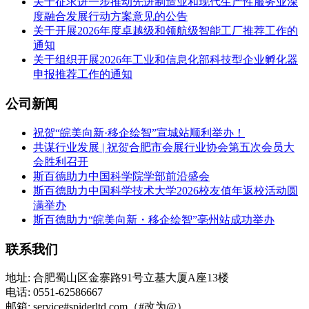
关于征求进一步推动先进制造业和现代生产性服务业深
度融合发展行动方案意见的公告
关于开展2026年度卓越级和领航级智能工厂推荐工作的
通知
关于组织开展2026年工业和信息化部科技型企业孵化器
申报推荐工作的通知
公司新闻
祝贺“皖美向新·移企绘智”宣城站顺利举办！
共谋行业发展 | 祝贺合肥市会展行业协会第五次会员大
会胜利召开
斯百德助力中国科学院学部前沿盛会
斯百德助力中国科学技术大学2026校友值年返校活动圆
满举办
斯百德助力“皖美向新・移企绘智”亳州站成功举办
联系我们
地址: 合肥蜀山区金寨路91号立基大厦A座13楼
电话: 0551-62586667
邮箱: service#spiderltd.com（#改为@）