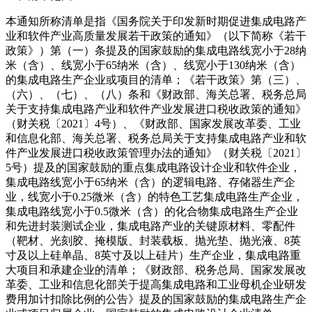
本通知所称清单是指《国务院关于印发新时期促进集成电路产
业和软件产业高质量发展若干政策的通知》（以下简称《若干
政策》）第（一）条提及的国家鼓励的集成电路线宽小于28纳
米（含）、线宽小于65纳米（含）、线宽小于130纳米（含）
的集成电路生产企业或项目的清单；《若干政策》第（三）、
（六）、（七）、（八）条和《财政部、海关总署、税务总局
关于支持集成电路产业和软件产业发展进口税收政策的通知》
（财关税〔2021〕4号）、《财政部、国家发展改革委、工业
和信息化部、海关总署、税务总局关于支持集成电路产业和软
件产业发展进口税收政策管理办法的通知》（财关税〔2021〕
5号）提及的国家鼓励的重点集成电路设计企业和软件企业，
集成电路线宽小于65纳米（含）的逻辑电路、存储器生产企
业，线宽小于0.25微米（含）的特色工艺集成电路生产企业，
集成电路线宽小于0.5微米（含）的化合物集成电路生产企业
和先进封装测试企业，集成电路产业的关键原材料、零配件
（靶材、光刻胶、掩模版、封装载板、抛光垫、抛光液、8英
寸及以上硅单晶、8英寸及以上硅片）生产企业，集成电路重
大项目和承建企业的清单；《财政部、税务总局、国家发展改
革委、工业和信息化部关于提高集成电路和工业母机企业研发
费用加计扣除比例的公告》提及的国家鼓励的集成电路生产企