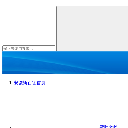
安徽斯百德
首页
帮助文档