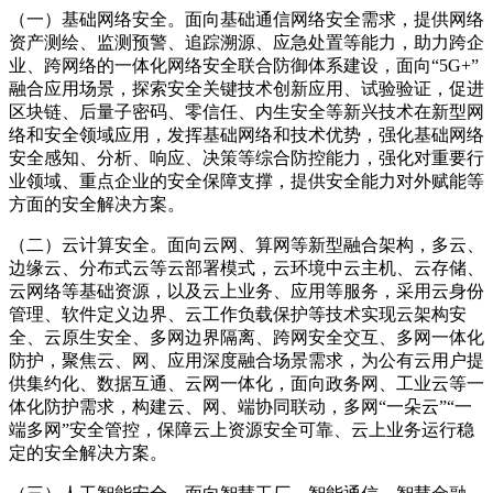
（一）基础网络安全。面向基础通信网络安全需求，提供网络
资产测绘、监测预警、追踪溯源、应急处置等能力，助力跨企
业、跨网络的一体化网络安全联合防御体系建设，面向“5G+”
融合应用场景，探索安全关键技术创新应用、试验验证，促进
区块链、后量子密码、零信任、内生安全等新兴技术在新型网
络和安全领域应用，发挥基础网络和技术优势，强化基础网络
安全感知、分析、响应、决策等综合防控能力，强化对重要行
业领域、重点企业的安全保障支撑，提供安全能力对外赋能等
方面的安全解决方案。
（二）云计算安全。面向云网、算网等新型融合架构，多云、
边缘云、分布式云等云部署模式，云环境中云主机、云存储、
云网络等基础资源，以及云上业务、应用等服务，采用云身份
管理、软件定义边界、云工作负载保护等技术实现云架构安
全、云原生安全、多网边界隔离、跨网安全交互、多网一体化
防护，聚焦云、网、应用深度融合场景需求，为公有云用户提
供集约化、数据互通、云网一体化，面向政务网、工业云等一
体化防护需求，构建云、网、端协同联动，多网“一朵云”“一
端多网”安全管控，保障云上资源安全可靠、云上业务运行稳
定的安全解决方案。