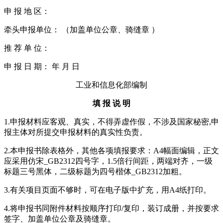
申 报 地 区：
牵头申报单位： （加盖单位公章、骑缝章 ）
推 荐 单 位：
申 报 日 期： 年 月 日
工业和信息化部编制
填 报 说 明
1.申报材料应客观、真实，不得弄虚作假，不涉及国家秘密,申
报主体对所提交申报材料的真实性负责。
2.本申报书除表格外，其他各项填报要求：A4幅面编辑，正文
应采用仿宋_GB2312四号字，1.5倍行间距，两端对齐，一级
标题三号黑体，二级标题为四号楷体_GB2312加粗。
3.有关项目页面不够时，可在电子版中扩充，用A4纸打印。
4.将申报书同附件材料按顺序打印/复印，装订成册，并按要求
签字、加盖单位公章及骑缝章。