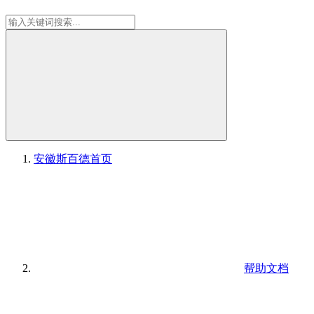
安徽斯百德
首页
帮助文档