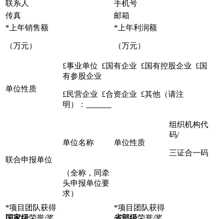
联系人
手机号
传真
邮箱
*上年销售额
*上年利润额
（万元）
（万元）
£事业单位 £国有企业 £国有控股企业 £国
有参股企业
单位性质
£民营企业 £合资企业 £其他（请注
明）：
组织机构代
码/
单位名称
单位性质
三证合一码
联合申报单位
（全称，同牵
头申报单位要
求）
*项目团队获得
*项目团队获得
国家级
荣誉/奖
省部级
荣誉/奖