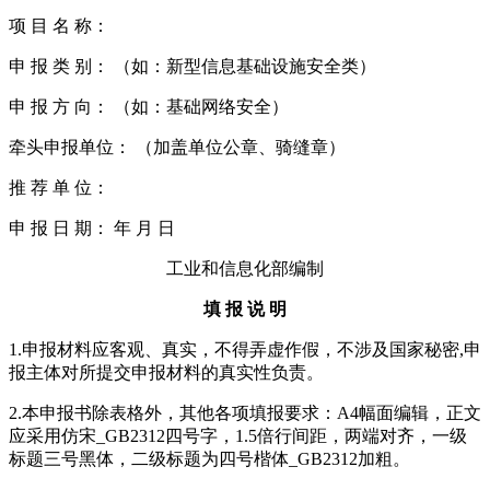
项 目 名 称：
申 报 类 别： （如：新型信息基础设施安全类）
申 报 方 向： （如：基础网络安全）
牵头申报单位： （加盖单位公章、骑缝章）
推 荐 单 位：
申 报 日 期： 年 月 日
工业和信息化部编制
填 报 说 明
1.申报材料应客观、真实，不得弄虚作假，不涉及国家秘密,申
报主体对所提交申报材料的真实性负责。
2.本申报书除表格外，其他各项填报要求：A4幅面编辑，正文
应采用仿宋_GB2312四号字，1.5倍行间距，两端对齐，一级
标题三号黑体，二级标题为四号楷体_GB2312加粗。