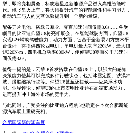
型，即将亮相展会，标志着星途新能源产品进入高维智能时
代。讯飞星火上车，将大幅提升汽车的智能属性和学习能力，
推动汽车与人的交互体验提升到一个新的量级。
配备刀片电池、搭载云辇-P、零百加速时间仅需3.6s……备受
瞩目的比亚迪仰望U8将亮相展会。在智能驾驶方面，仰望U8
实现L2+辅助驾驶能力，动力方面，它基于全新易四方技术平
台设计，将提供四轮四电机，单电机最大功率220kW，最大扭
矩320N·m，四电机总功率880kW，使仰望U8零百公里加速时
间仅需3.6s。
值得一提的是，云辇-P首发搭载在仰望U8上，以强大的感知
决策能力使其可以完成多种行驶状态，包括冰雪定圆、沙漠冲
坡、爆胎继续行驶等。仰望U8甚至还搭载——应急浮水功
能。业界评论，仰望U8的上市表明比亚迪在高端市场发力，
进而提升冲击海外市场的竞争力。
与此同时，广受关注的比亚迪方程豹5也确定在本次合肥新能
源汽车展上重磅亮相。
合肥国际新能源车展