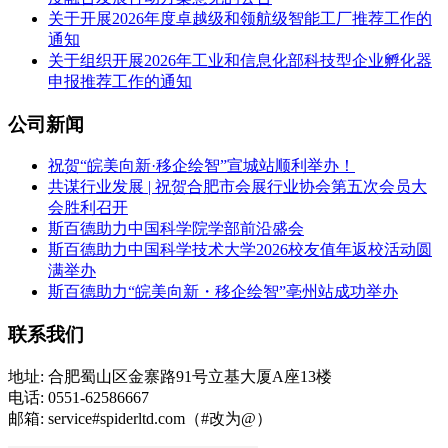
关于开展2026年度卓越级和领航级智能工厂推荐工作的
通知
关于组织开展2026年工业和信息化部科技型企业孵化器
申报推荐工作的通知
公司新闻
祝贺“皖美向新·移企绘智”宣城站顺利举办！
共谋行业发展 | 祝贺合肥市会展行业协会第五次会员大
会胜利召开
斯百德助力中国科学院学部前沿盛会
斯百德助力中国科学技术大学2026校友值年返校活动圆
满举办
斯百德助力“皖美向新・移企绘智”亳州站成功举办
联系我们
地址: 合肥蜀山区金寨路91号立基大厦A座13楼
电话: 0551-62586667
邮箱: service#spiderltd.com（#改为@）