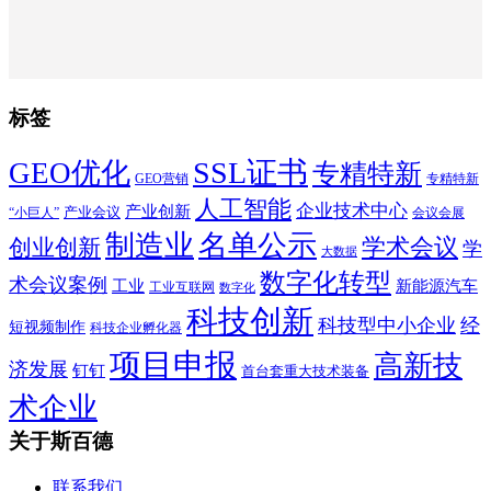
标签
SSL证书
GEO优化
专精特新
GEO营销
专精特新
人工智能
企业技术中心
产业创新
产业会议
“小巨人”
会议会展
制造业
名单公示
学术会议
创业创新
学
大数据
数字化转型
术会议案例
工业
新能源汽车
工业互联网
数字化
科技创新
科技型中小企业
经
短视频制作
科技企业孵化器
项目申报
高新技
济发展
钉钉
首台套重大技术装备
术企业
关于斯百德
联系我们