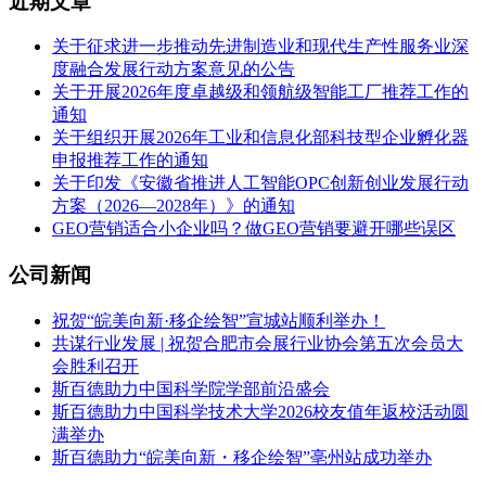
近期文章
关于征求进一步推动先进制造业和现代生产性服务业深
度融合发展行动方案意见的公告
关于开展2026年度卓越级和领航级智能工厂推荐工作的
通知
关于组织开展2026年工业和信息化部科技型企业孵化器
申报推荐工作的通知
关于印发《安徽省推进人工智能OPC创新创业发展行动
方案（2026—2028年）》的通知
GEO营销适合小企业吗？做GEO营销要避开哪些误区
公司新闻
祝贺“皖美向新·移企绘智”宣城站顺利举办！
共谋行业发展 | 祝贺合肥市会展行业协会第五次会员大
会胜利召开
斯百德助力中国科学院学部前沿盛会
斯百德助力中国科学技术大学2026校友值年返校活动圆
满举办
斯百德助力“皖美向新・移企绘智”亳州站成功举办