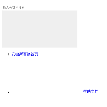
安徽斯百德
首页
帮助文档