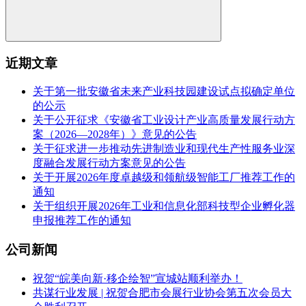
近期文章
关于第一批安徽省未来产业科技园建设试点拟确定单位
的公示
关于公开征求《安徽省工业设计产业高质量发展行动方
案（2026—2028年）》意见的公告
关于征求进一步推动先进制造业和现代生产性服务业深
度融合发展行动方案意见的公告
关于开展2026年度卓越级和领航级智能工厂推荐工作的
通知
关于组织开展2026年工业和信息化部科技型企业孵化器
申报推荐工作的通知
公司新闻
祝贺“皖美向新·移企绘智”宣城站顺利举办！
共谋行业发展 | 祝贺合肥市会展行业协会第五次会员大