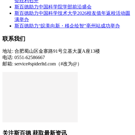
会胜利召开
斯百德助力中国科学院学部前沿盛会
斯百德助力中国科学技术大学2026校友值年返校活动圆
满举办
斯百德助力“皖美向新・移企绘智”亳州站成功举办
联系我们
地址: 合肥蜀山区金寨路91号立基大厦A座13楼
电话: 0551-62586667
邮箱: service#spiderltd.com（#改为@）
关注斯百德 获取最新资讯