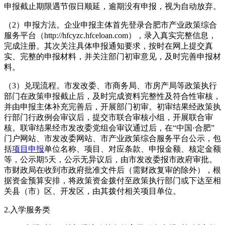
申报截止期限遇节假日顺延，逾期没有申报，视为自动放弃。
（2）申报方法。企业申报主体首先登录合肥市产业政策综合
服务平台（http://hfcyzc.hfceloan.com），录入真实完整信息，
完成注册。其次关注具体申报通知要求，按时在网上提交真
实、完整的申报材料，并关注部门初审意见，及时完善申报材
料。
（3）兑现流程。市发改委、市商务局、市房产局等政策执行
部门在政策申报截止后，及时完成资料完整性及符合性审核，
并由申报主体补充完善后，开展部门初审。初审结果经政策执
行部门行政例会审议后，提交市联合审核小组，开展联合审
核。联审结果经市发改委党组会审议通过后，在“中国·合肥”
门户网站、市发改委网站、市产业政策综合服务平台公示，包
括
项目申报
单位名称、项目、对应条款、申报金额、核定金额
等，公示期5天，公示无异议后，由市发改委报市政府审批。
市财政局在收到市政府批准文件后（需财政复审的除外），根
据资金预算安排，将政策资金拨付至政策执行部门或下达至相
关县（市）区、开发区，由其拨付相关项目单位。
2.入学服务类