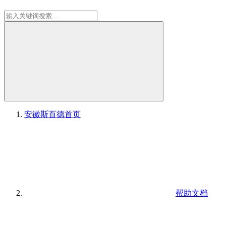
安徽斯百德
首页
帮助文档