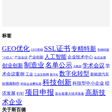
标签
SSL证书
GEO优化
专精特新
GEO营销
专精特新
人工智能
企业技术中心
产业创新
产业会议
“小巨人”
会议会展
制造业
名单公示
学术会议
创业创新
学
大数据
数字化转型
术会议案例
工业
新能源汽车
工业互联网
数字化
科技创新
科技型中小企业
经
短视频制作
科技企业孵化器
项目申报
高新技
济发展
钉钉
首台套重大技术装备
术企业
关于斯百德