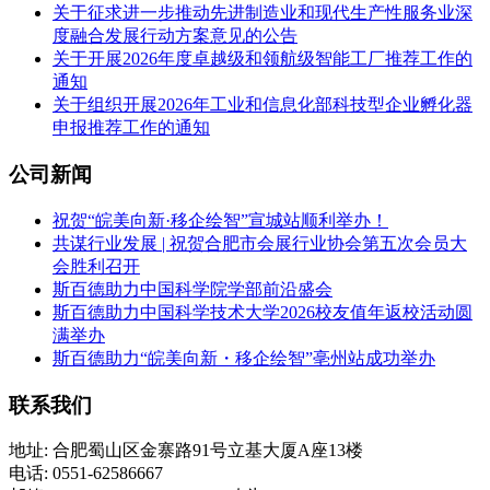
关于征求进一步推动先进制造业和现代生产性服务业深
度融合发展行动方案意见的公告
关于开展2026年度卓越级和领航级智能工厂推荐工作的
通知
关于组织开展2026年工业和信息化部科技型企业孵化器
申报推荐工作的通知
公司新闻
祝贺“皖美向新·移企绘智”宣城站顺利举办！
共谋行业发展 | 祝贺合肥市会展行业协会第五次会员大
会胜利召开
斯百德助力中国科学院学部前沿盛会
斯百德助力中国科学技术大学2026校友值年返校活动圆
满举办
斯百德助力“皖美向新・移企绘智”亳州站成功举办
联系我们
地址: 合肥蜀山区金寨路91号立基大厦A座13楼
电话: 0551-62586667