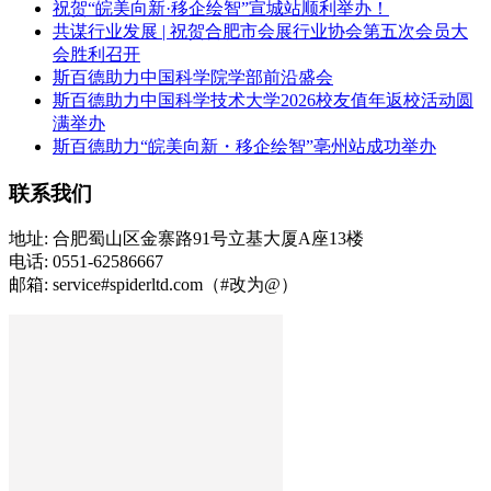
祝贺“皖美向新·移企绘智”宣城站顺利举办！
共谋行业发展 | 祝贺合肥市会展行业协会第五次会员大
会胜利召开
斯百德助力中国科学院学部前沿盛会
斯百德助力中国科学技术大学2026校友值年返校活动圆
满举办
斯百德助力“皖美向新・移企绘智”亳州站成功举办
联系我们
地址: 合肥蜀山区金寨路91号立基大厦A座13楼
电话: 0551-62586667
邮箱: service#spiderltd.com（#改为@）