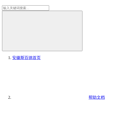
安徽斯百德
首页
帮助文档