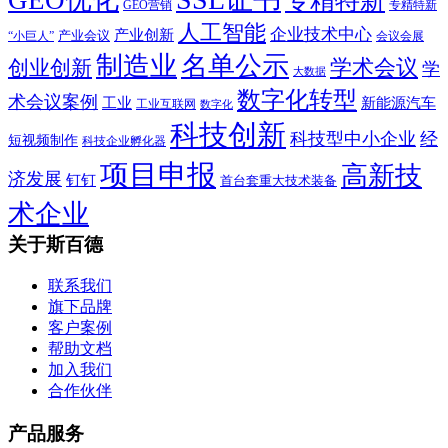
GEO营销
专精特新
人工智能
企业技术中心
产业创新
产业会议
“小巨人”
会议会展
制造业
名单公示
学术会议
创业创新
学
大数据
数字化转型
术会议案例
工业
新能源汽车
工业互联网
数字化
科技创新
科技型中小企业
经
短视频制作
科技企业孵化器
项目申报
高新技
济发展
钉钉
首台套重大技术装备
术企业
关于斯百德
联系我们
旗下品牌
客户案例
帮助文档
加入我们
合作伙伴
产品服务