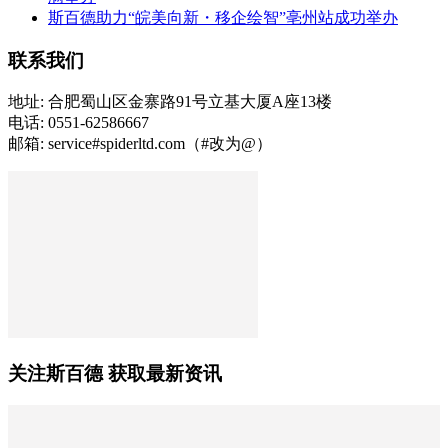
斯百德助力“皖美向新・移企绘智”亳州站成功举办
联系我们
地址: 合肥蜀山区金寨路91号立基大厦A座13楼
电话: 0551-62586667
邮箱: service#spiderltd.com（#改为@）
关注斯百德 获取最新资讯