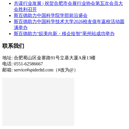
共谋行业发展 | 祝贺合肥市会展行业协会第五次会员大
会胜利召开
斯百德助力中国科学院学部前沿盛会
斯百德助力中国科学技术大学2026校友值年返校活动圆
满举办
斯百德助力“皖美向新・移企绘智”亳州站成功举办
联系我们
地址: 合肥蜀山区金寨路91号立基大厦A座13楼
电话: 0551-62586667
邮箱: service#spiderltd.com（#改为@）