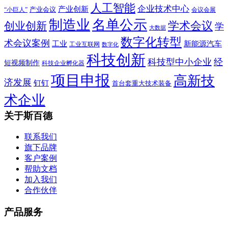
人工智能
企业技术中心
产业创新
产业会议
“小巨人”
会议会展
制造业
名单公示
学术会议
创业创新
学
大数据
数字化转型
术会议案例
工业
新能源汽车
工业互联网
数字化
科技创新
科技型中小企业
经
短视频制作
科技企业孵化器
项目申报
高新技
济发展
钉钉
首台套重大技术装备
术企业
关于斯百德
联系我们
旗下品牌
客户案例
帮助文档
加入我们
合作伙伴
产品服务