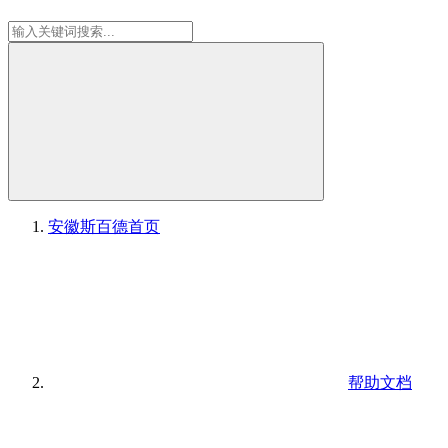
安徽斯百德
首页
帮助文档