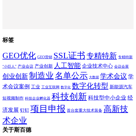
标签
SSL证书
GEO优化
专精特新
GEO营销
专精特新
人工智能
企业技术中心
产业创新
产业会议
“小巨人”
会议会展
制造业
名单公示
学术会议
创业创新
学
大数据
数字化转型
术会议案例
工业
新能源汽车
工业互联网
数字化
科技创新
科技型中小企业
经
短视频制作
科技企业孵化器
项目申报
高新技
济发展
钉钉
首台套重大技术装备
术企业
关于斯百德