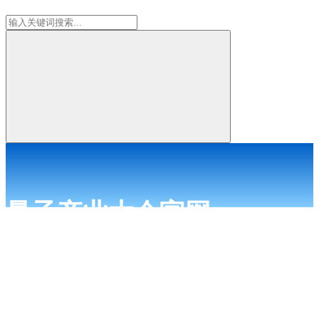
量子产业大会官网
量子产业大会官网是2022量子产业大会的展示官网，2022量子产业大
会以“量子科技·赋能未来——开创未来产业新时代”为主题，大会将云
集多名院士专家及行业龙头，就中国量子科技发展趋势及未来产业化