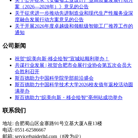
关于公开征求《安徽省工业设计产业高质量发展行动方
案（2026—2028年）》意见的公告
关于征求进一步推动先进制造业和现代生产性服务业深
度融合发展行动方案意见的公告
关于开展2026年度卓越级和领航级智能工厂推荐工作的
通知
公司新闻
祝贺“皖美向新·移企绘智”宣城站顺利举办！
共谋行业发展 | 祝贺合肥市会展行业协会第五次会员大
会胜利召开
斯百德助力中国科学院学部前沿盛会
斯百德助力中国科学技术大学2026校友值年返校活动圆
满举办
斯百德助力“皖美向新・移企绘智”亳州站成功举办
联系我们
地址: 合肥蜀山区金寨路91号立基大厦A座13楼
电话: 0551-62586667
邮箱: service#spiderltd.com（#改为@）