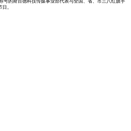
”称号的斯百德科技传媒事业部代表与全国、省、市三八红旗手
节日。