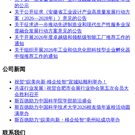
的公示
关于公开征求《安徽省工业设计产业高质量发展行动方
案（2026—2028年）》意见的公告
关于征求进一步推动先进制造业和现代生产性服务业深
度融合发展行动方案意见的公告
关于开展2026年度卓越级和领航级智能工厂推荐工作的
通知
关于组织开展2026年工业和信息化部科技型企业孵化器
申报推荐工作的通知
公司新闻
祝贺“皖美向新·移企绘智”宣城站顺利举办！
共谋行业发展 | 祝贺合肥市会展行业协会第五次会员大
会胜利召开
斯百德助力中国科学院学部前沿盛会
斯百德助力中国科学技术大学2026校友值年返校活动圆
满举办
斯百德助力“皖美向新・移企绘智”亳州站成功举办
联系我们