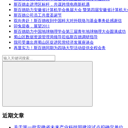
斯百德走进湾区标杆，共谋跨境电商新机遇
斯百德助力安徽省计算机学会换届大会 暨第四届安徽省计算机大
斯百德公司员工共度圣诞节
双向奔赴！斯百德收到中国科大对外联络与基金事务处感谢信
卯兔迎春，展望2011
斯百德助力中国地球物理学会第三届青年地球物理大会圆满成功
蜀山区数据资源管理局领导莅临斯百德调研指导
我司受邀出席蜀山区促进民营经济发展座谈会
再显实力！斯百德同期为四场大型活动提供全程会务
近期文章
关于第一批安徽省未来产业科技园建设试点拟确定单位