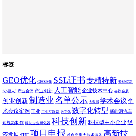
标签
SSL证书
GEO优化
专精特新
GEO营销
专精特新
人工智能
企业技术中心
产业创新
产业会议
“小巨人”
会议会展
制造业
名单公示
学术会议
创业创新
学
大数据
数字化转型
术会议案例
工业
新能源汽车
工业互联网
数字化
科技创新
科技型中小企业
经
短视频制作
科技企业孵化器
项目申报
高新技
济发展
钉钉
首台套重大技术装备