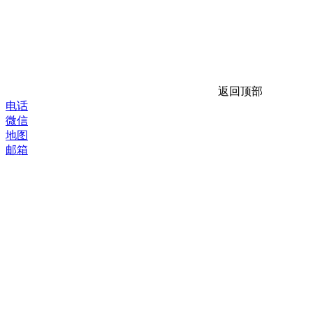
返回顶部
电话
微信
地图
邮箱