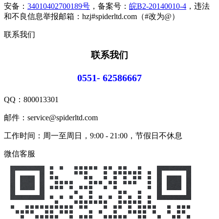
安备：
34010402700189号
，备案号：
皖B2-20140010-4
，违法
和不良信息举报邮箱：hzj#spiderltd.com（#改为@）
联系我们
联系我们
0551- 62586667
QQ：
800013301
邮件：service@spiderltd.com
工作时间：周一至周日，9:00 - 21:00，节假日不休息
微信客服