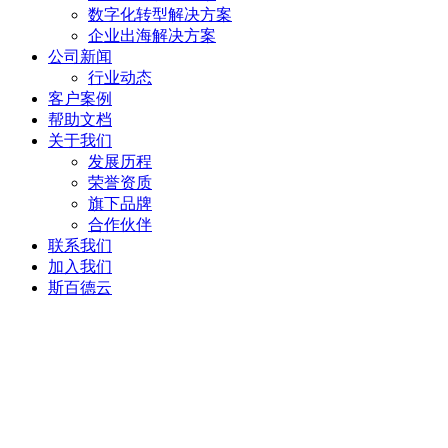
数字化转型解决方案
企业出海解决方案
公司新闻
行业动态
客户案例
帮助文档
关于我们
发展历程
荣誉资质
旗下品牌
合作伙伴
联系我们
加入我们
斯百德云