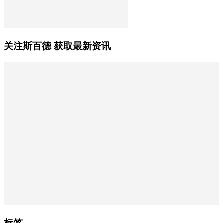
关注斯百德 获取最新资讯
标签