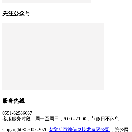
关注公众号
服务热线
0551-62586667
客服服务时段：周一至周日，9:00 - 21:00，节假日不休息
Copyright © 2007-2026
安徽斯百德信息技术有限公司
，皖公网