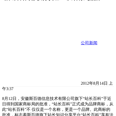
公司新闻
2012年8月14日 上
午3:37
8月12日，安徽斯百德信息技术有限公司旗下“站长百科”于近
日得到国家商标局的批准，“站长百科”正式成为品牌商标，从
此“站长百科”不 仅仅是一个名称，更是一个品牌。此商标的
批准，标志着斯百德旗下站长知识分享平台“站长百科”享有法