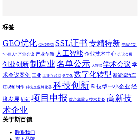
标签
SSL证书
GEO优化
专精特新
GEO营销
专精特新
人工智能
企业技术中心
产业创新
产业会议
“小巨人”
会议会展
制造业
名单公示
学术会议
创业创新
学
大数据
数字化转型
术会议案例
工业
新能源汽车
工业互联网
数字化
科技创新
科技型中小企业
经
短视频制作
科技企业孵化器
项目申报
高新技
济发展
钉钉
首台套重大技术装备
术企业
关于斯百德
联系我们
旗下品牌