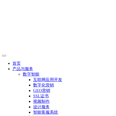
首页
产品与服务
数字智能
互联网应用开发
数字化营销
GEO营销
SSL证书
视频制作
设计服务
智能客服系统