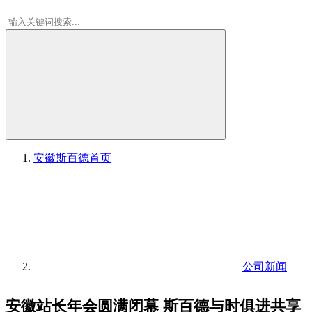
安徽斯百德
首页
公司新闻
安徽站长年会圆满闭幕 斯百德与时俱进共享