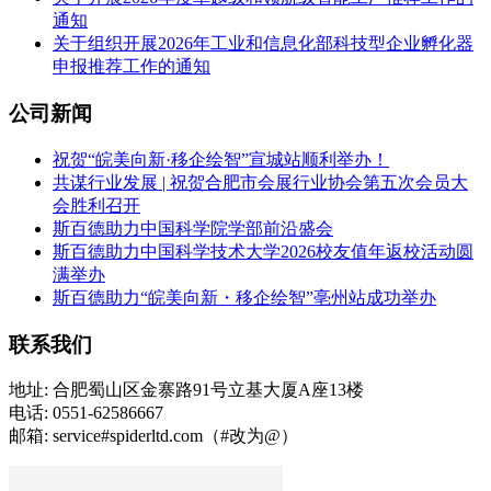
通知
关于组织开展2026年工业和信息化部科技型企业孵化器
申报推荐工作的通知
公司新闻
祝贺“皖美向新·移企绘智”宣城站顺利举办！
共谋行业发展 | 祝贺合肥市会展行业协会第五次会员大
会胜利召开
斯百德助力中国科学院学部前沿盛会
斯百德助力中国科学技术大学2026校友值年返校活动圆
满举办
斯百德助力“皖美向新・移企绘智”亳州站成功举办
联系我们
地址: 合肥蜀山区金寨路91号立基大厦A座13楼
电话: 0551-62586667
邮箱: service#spiderltd.com（#改为@）