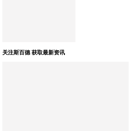
关注斯百德 获取最新资讯