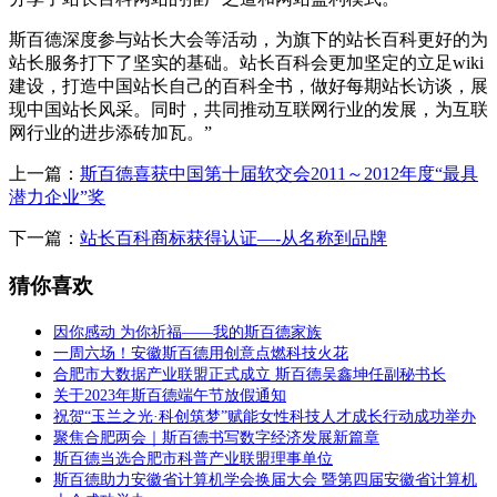
斯百德深度参与站长大会等活动，为旗下的站长百科更好的为
站长服务打下了坚实的基础。站长百科会更加坚定的立足wiki
建设，打造中国站长自己的百科全书，做好每期站长访谈，展
现中国站长风采。同时，共同推动互联网行业的发展，为互联
网行业的进步添砖加瓦。”
上一篇：
斯百德喜获中国第十届软交会2011～2012年度“最具
潜力企业”奖
下一篇：
站长百科商标获得认证—-从名称到品牌
猜你喜欢
因你感动 为你祈福——我的斯百德家族
一周六场！安徽斯百德用创意点燃科技火花
合肥市大数据产业联盟正式成立 斯百德吴鑫坤任副秘书长
关于2023年斯百德端午节放假通知
祝贺“玉兰之光·科创筑梦”赋能女性科技人才成长行动成功举办
聚焦合肥两会｜斯百德书写数字经济发展新篇章
斯百德当选合肥市科普产业联盟理事单位
斯百德助力安徽省计算机学会换届大会 暨第四届安徽省计算机