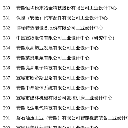
280
安徽恒均粉末冶金科技股份有限公司工业设计中心
281
保隆（安徽）汽车配件有限公司工业设计中心
282
博瑞特热能设备股份有限公司工业设计中心
283
中国宣纸股份有限公司工业设计中心（研究中心）
284
安徽永高塑业发展有限公司工业设计中心
285
安徽莱恩电泵有限公司工业设计中心
286
安徽亮亮电子科技有限公司工业设计中心
287
宣城市欧帝斯卫浴有限公司工业设计中心
288
安徽中鼎流体系统有限公司工业设计中心
289
宣城市建林机械有限公司数控机床工业设计中心
290
安徽飞达电气科技有限公司工业设计中心
291
磐石油压工业（安徽）有限公司智能橡胶装备工业设计
292
宣城福美达新材料有限公司工业设计中心