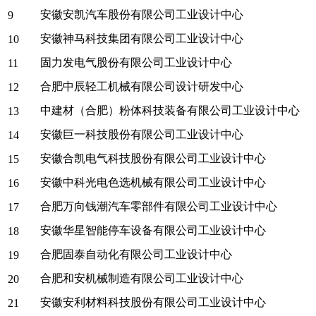
安徽安凯汽车股份有限公司工业设计中心
9
安徽神马科技集团有限公司工业设计中心
10
固力发电气股份有限公司工业设计中心
11
合肥中辰轻工机械有限公司设计研发中心
12
中建材（合肥）粉体科技装备有限公司工业设计中心
13
安徽巨一科技股份有限公司工业设计中心
14
安徽合凯电气科技股份有限公司工业设计中心
15
安徽中科光电色选机械有限公司工业设计中心
16
合肥万向钱潮汽车零部件有限公司工业设计中心
17
安徽华星智能停车设备有限公司工业设计中心
18
合肥固泰自动化有限公司工业设计中心
19
合肥和安机械制造有限公司工业设计中心
20
安徽安利材料科技股份有限公司工业设计中心
21