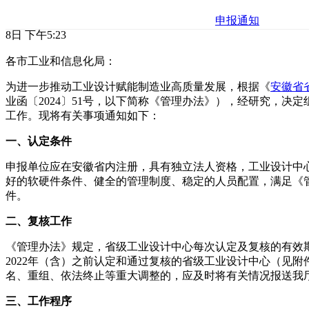
申报通知
8日 下午5:23
各市工业和信息化局：
为进一步推动工业设计赋能制造业高质量发展，根据《
安徽省
业函〔2024〕51号，以下简称《管理办法》），经研究，决定
工作。现将有关事项通知如下：
一、认定条件
申报单位应在安徽省内注册，具有独立法人资格，工业设计中
好的软硬件条件、健全的管理制度、稳定的人员配置，满足《
件。
二、复核工作
《管理办法》规定，省级工业设计中心每次认定及复核的有效
2022年（含）之前认定和通过复核的省级工业设计中心（见附
名、重组、依法终止等重大调整的，应及时将有关情况报送我
三、工作程序