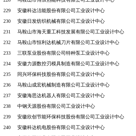
229
安徽科达洁能股份有限公司工业设计中心
230
安徽日发纺织机械有限公司工业设计中心
231
马鞍山市海天重工科技发展有限公司工业设计中心
232
马鞍山市恒利达机械刀片有限公司工业设计中心
233
三联泵业股份有限公司特种泵工业设计中心
234
安徽力源数控刃模具制造有限公司工业设计中心
235
同兴环保科技股份有限公司工业设计中心
236
马鞍山成宏机械制造有限公司工业设计中心
237
安徽海思达机器人有限公司工业设计中心
238
中钢天源股份有限公司工业设计中心
239
安徽欣创节能环保科技股份有限公司工业设计中心
240
安徽科达机电股份有限公司工业设计中心