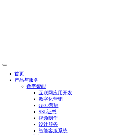
首页
产品与服务
数字智能
互联网应用开发
数字化营销
GEO营销
SSL证书
视频制作
设计服务
智能客服系统