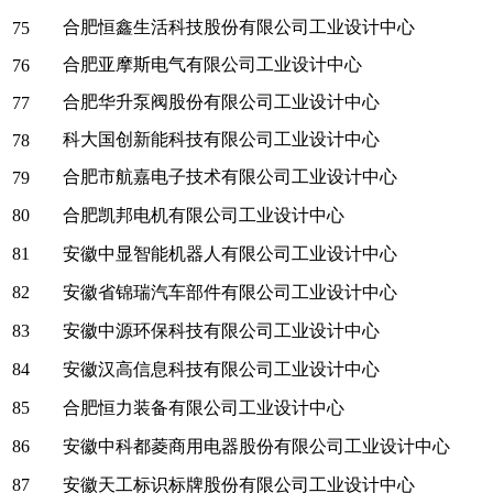
合肥恒鑫生活科技股份有限公司工业设计中心
75
合肥亚摩斯电气有限公司工业设计中心
76
合肥华升泵阀股份有限公司工业设计中心
77
科大国创新能科技有限公司工业设计中心
78
合肥市航嘉电子技术有限公司工业设计中心
79
80
合肥凯邦电机有限公司工业设计中心
81
安徽中显智能机器人有限公司工业设计中心
82
安徽省锦瑞汽车部件有限公司工业设计中心
83
安徽中源环保科技有限公司工业设计中心
84
安徽汉高信息科技有限公司工业设计中心
85
合肥恒力装备有限公司工业设计中心
86
安徽中科都菱商用电器股份有限公司工业设计中心
87
安徽天工标识标牌股份有限公司工业设计中心