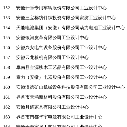
152
安徽开乐专用车辆股份有限公司工业设计中心
153
安徽三宝棉纺针织投资有限公司家纺工业设计中心
154
天能电池集团（安徽）有限公司动力电池工业设计中心
155
安徽银河皮革有限公司工业设计中心
156
安徽兴安电气设备股份有限公司工业设计中心
157
安徽云龙粮机有限公司工业设计中心
158
阜南县金源柳木工艺品有限公司工业设计中心
159
泰力（安徽）电器股份有限公司工业设计中心
160
安徽澳德矿山机械设备科技股份有限公司工业设计中心
161
界首市天鸿新材料股份有限公司工业设计中心
162
安徽月娇家具有限公司工业设计中心
163
界首市南都华宇电源有限公司工业设计中心
164
安徽金源家居工艺品有限公司工业设计中心