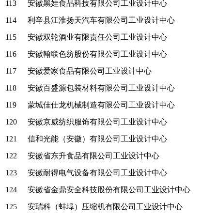
113
安徽黑娃食品科技有限公司工业设计中心
114
利辛县江淮扬天汽车有限公司工业设计中心
115
安徽双轮酒业有限责任公司工业设计中心
116
安徽翰联色纺股份有限公司工业设计中心
117
安徽爱家食品有限公司工业设计中心
118
安徽百盛源包装材料有限公司工业设计中心
119
蒙城佳仕龙机械制造有限公司工业设计中心
120
安徽京威纺织服饰有限公司工业设计中心
121
信和光能（安徽）有限公司工业设计中心
122
安徽省东升食品有限公司工业设计中心
123
安徽耐得电气设备有限公司工业设计中心
124
安徽省金鼎安全科技股份有限公司工业设计中心
125
安瑞科（蚌埠）压缩机有限公司工业设计中心