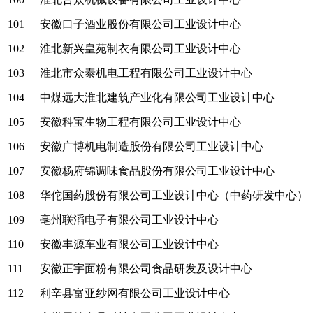
101
安徽口子酒业股份有限公司工业设计中心
102
淮北新兴皇苑制衣有限公司工业设计中心
103
淮北市众泰机电工程有限公司工业设计中心
104
中煤远大淮北建筑产业化有限公司工业设计中心
105
安徽科宝生物工程有限公司工业设计中心
106
安徽广博机电制造股份有限公司工业设计中心
107
安徽杨府锦调味食品股份有限公司工业设计中心
108
华佗国药股份有限公司工业设计中心（中药研发中心）
109
亳州联滔电子有限公司工业设计中心
110
安徽丰源车业有限公司工业设计中心
111
安徽正宇面粉有限公司食品研发及设计中心
112
利辛县富亚纱网有限公司工业设计中心