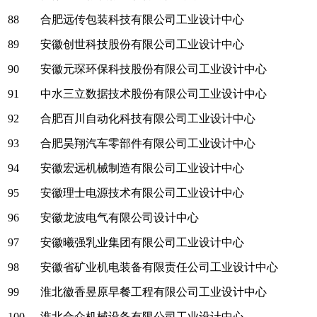
88
合肥远传包装科技有限公司工业设计中心
89
安徽创世科技股份有限公司工业设计中心
90
安徽元琛环保科技股份有限公司工业设计中心
91
中水三立数据技术股份有限公司工业设计中心
92
合肥百川自动化科技有限公司工业设计中心
93
合肥昊翔汽车零部件有限公司工业设计中心
94
安徽宏远机械制造有限公司工业设计中心
95
安徽理士电源技术有限公司工业设计中心
96
安徽龙波电气有限公司设计中心
97
安徽曦强乳业集团有限公司工业设计中心
98
安徽省矿业机电装备有限责任公司工业设计中心
99
淮北徽香昱原早餐工程有限公司工业设计中心
100
淮北合众机械设备有限公司工业设计中心