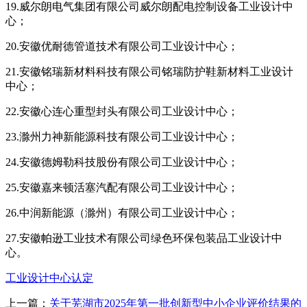
19.威尔朗电气集团有限公司威尔朗配电控制设备工业设计中
心；
20.安徽优耐德管道技术有限公司工业设计中心；
21.安徽铭瑞新材料科技有限公司铭瑞防护鞋新材料工业设计
中心；
22.安徽心连心重型封头有限公司工业设计中心；
23.滁州力神新能源科技有限公司工业设计中心；
24.安徽德姆勒科技股份有限公司工业设计中心；
25.安徽嘉来顿活塞汽配有限公司工业设计中心；
26.中润新能源（滁州）有限公司工业设计中心；
27.安徽帕逊工业技术有限公司绿色环保包装品工业设计中
心。
工业设计中心认定
上一篇：
关于芜湖市2025年第一批创新型中小企业评价结果的