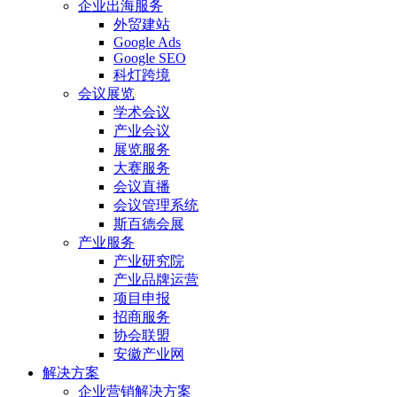
企业出海服务
外贸建站
Google Ads
Google SEO
科灯跨境
会议展览
学术会议
产业会议
展览服务
大赛服务
会议直播
会议管理系统
斯百德会展
产业服务
产业研究院
产业品牌运营
项目申报
招商服务
协会联盟
安徽产业网
解决方案
企业营销解决方案