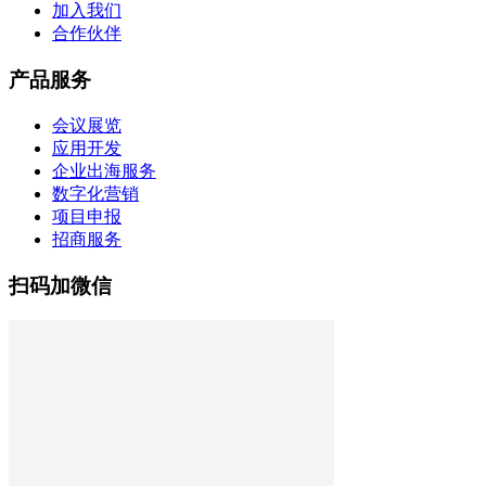
加入我们
合作伙伴
产品服务
会议展览
应用开发
企业出海服务
数字化营销
项目申报
招商服务
扫码加微信