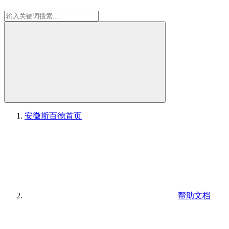
安徽斯百德
首页
帮助文档