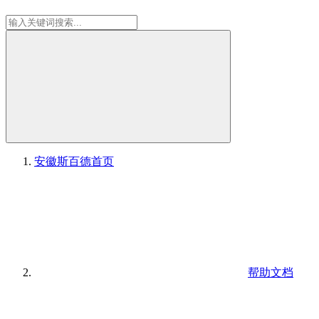
安徽斯百德
首页
帮助文档