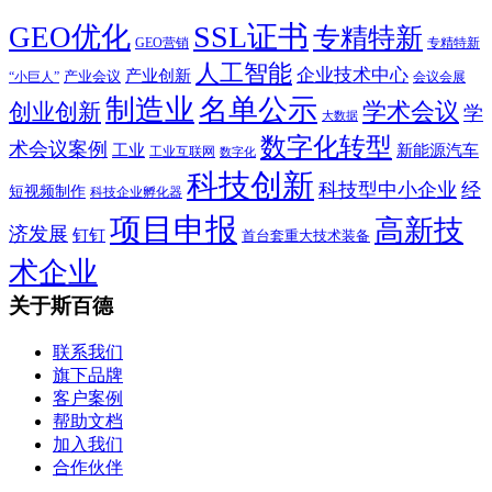
SSL证书
GEO优化
专精特新
GEO营销
专精特新
人工智能
企业技术中心
产业创新
产业会议
“小巨人”
会议会展
制造业
名单公示
学术会议
创业创新
学
大数据
数字化转型
术会议案例
工业
新能源汽车
工业互联网
数字化
科技创新
科技型中小企业
经
短视频制作
科技企业孵化器
项目申报
高新技
济发展
钉钉
首台套重大技术装备
术企业
关于斯百德
联系我们
旗下品牌
客户案例
帮助文档
加入我们
合作伙伴