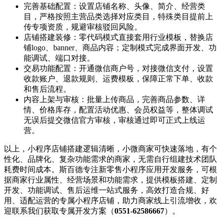
完善基础配置：设置店铺名称、头像、简介、经营类
目，严格按照主营品类选择对应类目，特殊类目提前上
传专项资质，规避审核驳回风险。
店铺搭建装修：零代码模式直接套用行业模板，替换店
铺logo、banner、商品内容；定制模式完成界面开发、功
能调试、端口对接。
交易功能配置：开通微信商户号，对接微信支付，设置
收款账户、退款规则、运费模板，保障正常下单、收款
和售后流程。
内容上架与审核：批量上传商品，完善商品参数、详
情、价格库存，配置活动优惠、会员权益等，整体调试
无误后提交微信官方审核，审核通过即可正式上线运
营。
以上，小程序店铺搭建逻辑清晰，小微商家可快速落地，有个
性化、品牌化、复杂功能需求的商家，无需自行组建技术团队
耗费时间成本。斯百德专注新零售小程序应用开发服务，可根
据商家行业属性、经营场景和功能需求，提供模板搭建、定制
开发、功能调试、售后运维一站式服务，高效打造合规、好
用、适配运营的专属小程序店铺，助力商家线上引流增收，欢
迎联系我们获取专属开发方案（
0551-62586667
）。