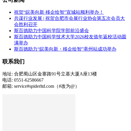
祝贺“皖美向新·移企绘智”宣城站顺利举办！
共谋行业发展 | 祝贺合肥市会展行业协会第五次会员大
会胜利召开
斯百德助力中国科学院学部前沿盛会
斯百德助力中国科学技术大学2026校友值年返校活动圆
满举办
斯百德助力“皖美向新・移企绘智”亳州站成功举办
联系我们
地址: 合肥蜀山区金寨路91号立基大厦A座13楼
电话: 0551-62586667
邮箱: service#spiderltd.com（#改为@）