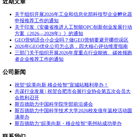
近期文章
关于组织开展2026年工业和信息化部科技型企业孵化器
申报推荐工作的通知
关于印发《安徽省推进人工智能OPC创新创业发展行动
方案（2026—2028年）》的通知
GEO营销适合小企业吗？做GEO营销要避开哪些误区
2026年GEO优化公司怎么选，四大核心评估维度指南
三部门关于组织开展2026年度重点行业能效、碳效领跑
者企业推荐工作的通知
公司新闻
祝贺“皖美向新·移企绘智”宣城站顺利举办！
共谋行业发展 | 祝贺合肥市会展行业协会第五次会员大
会胜利召开
斯百德助力中国科学院学部前沿盛会
斯百德助力中国科学技术大学2026校友值年返校活动圆
满举办
斯百德助力“皖美向新・移企绘智”亳州站成功举办
联系我们