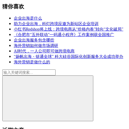
猜你喜欢
企业出海是什么
助力企业出海，科灯跨境应邀为新站区企业培训
小红书Redshop将上线：跨境电商从“价格内卷”转向“文化破局”
《合肥市“五外联动”一码通小程序》工作案例获全国推广
企业出海服务包含哪些
海外营销如何做市场调研
AI时代，一人公司即可做跨境电商
“扬帆出海・链通全球” 科大硅谷国际化创新服务大会成功举办
海外营销是做什么的