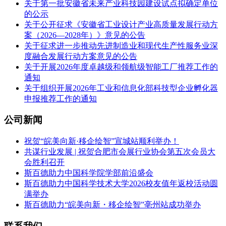
关于第一批安徽省未来产业科技园建设试点拟确定单位
的公示
关于公开征求《安徽省工业设计产业高质量发展行动方
案（2026—2028年）》意见的公告
关于征求进一步推动先进制造业和现代生产性服务业深
度融合发展行动方案意见的公告
关于开展2026年度卓越级和领航级智能工厂推荐工作的
通知
关于组织开展2026年工业和信息化部科技型企业孵化器
申报推荐工作的通知
公司新闻
祝贺“皖美向新·移企绘智”宣城站顺利举办！
共谋行业发展 | 祝贺合肥市会展行业协会第五次会员大
会胜利召开
斯百德助力中国科学院学部前沿盛会
斯百德助力中国科学技术大学2026校友值年返校活动圆
满举办
斯百德助力“皖美向新・移企绘智”亳州站成功举办