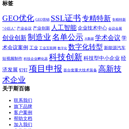
标签
SSL证书
GEO优化
专精特新
GEO营销
专精特新
人工智能
企业技术中心
产业创新
产业会议
“小巨人”
会议会展
制造业
名单公示
学术会议
创业创新
学
大数据
数字化转型
术会议案例
工业
新能源汽车
工业互联网
数字化
科技创新
科技型中小企业
经
短视频制作
科技企业孵化器
项目申报
高新技
济发展
钉钉
首台套重大技术装备
术企业
关于斯百德
联系我们
旗下品牌
客户案例
帮助文档
加入我们