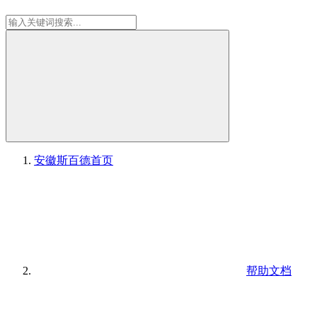
安徽斯百德
首页
帮助文档