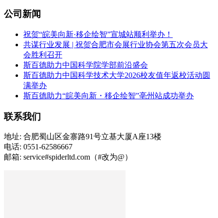
公司新闻
祝贺“皖美向新·移企绘智”宣城站顺利举办！
共谋行业发展 | 祝贺合肥市会展行业协会第五次会员大
会胜利召开
斯百德助力中国科学院学部前沿盛会
斯百德助力中国科学技术大学2026校友值年返校活动圆
满举办
斯百德助力“皖美向新・移企绘智”亳州站成功举办
联系我们
地址: 合肥蜀山区金寨路91号立基大厦A座13楼
电话: 0551-62586667
邮箱: service#spiderltd.com（#改为@）