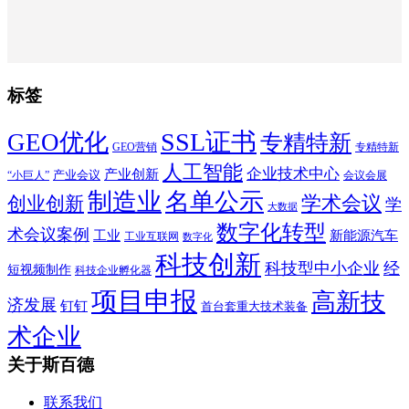
标签
SSL证书
GEO优化
专精特新
GEO营销
专精特新
人工智能
企业技术中心
产业创新
产业会议
“小巨人”
会议会展
制造业
名单公示
学术会议
创业创新
学
大数据
数字化转型
术会议案例
工业
新能源汽车
工业互联网
数字化
科技创新
科技型中小企业
经
短视频制作
科技企业孵化器
项目申报
高新技
济发展
钉钉
首台套重大技术装备
术企业
关于斯百德
联系我们