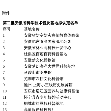
附件
第二批安徽省科学技术普及基地拟认定名单
序号
基地名称
1
安徽省防空防灾宣传教育体验馆
2
安徽肥东管湾国家湿地公园
3
安徽省林业高科技开发中心
4
杜集区百莲百荷科普基地
5
安徽楚文化博物馆
6
安徽梦幻海洋大世界科普基地
7
马鞍山市图书馆
8
芜湖市农耕文化科普馆
9
池州·上海小三线历史展览馆
10
安庆市迎江区营养与健康科普馆
11
怀宁县青少年校外活动中心
12
桐城市红豆杉科普基地
13
高迪股份科技展厅