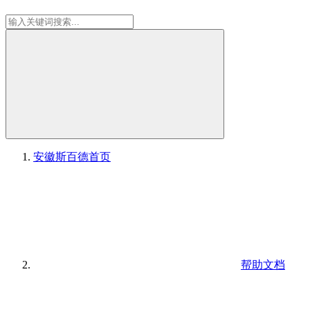
安徽斯百德
首页
帮助文档