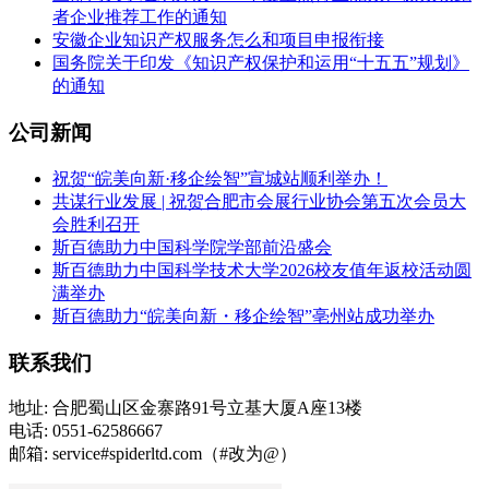
者企业推荐工作的通知
安徽企业知识产权服务怎么和项目申报衔接
国务院关于印发《知识产权保护和运用“十五五”规划》
的通知
公司新闻
祝贺“皖美向新·移企绘智”宣城站顺利举办！
共谋行业发展 | 祝贺合肥市会展行业协会第五次会员大
会胜利召开
斯百德助力中国科学院学部前沿盛会
斯百德助力中国科学技术大学2026校友值年返校活动圆
满举办
斯百德助力“皖美向新・移企绘智”亳州站成功举办
联系我们
地址: 合肥蜀山区金寨路91号立基大厦A座13楼
电话: 0551-62586667
邮箱: service#spiderltd.com（#改为@）