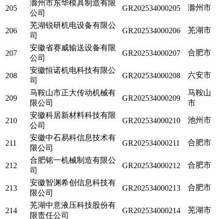
滁州市东华模具制造有限
滁州市
205
GR202534000205
公司
芜湖锐研机电设备有限公
芜湖市
206
GR202534000206
司
安徽省赛威输送设备有限
合肥市
207
GR202534000207
公司
安徽恒诺机电科技有限公
六安市
208
GR202534000208
司
马鞍山市正大传动机械有
马鞍山
209
GR202534000209
限公司
市
安徽科居新材料科技有限
池州市
210
GR202534000210
公司
安徽中石易科信息技术有
合肥市
211
GR202534000211
限公司
合肥铭一机械制造有限公
合肥市
212
GR202534000212
司
安徽智渊希创信息科技有
合肥市
213
GR202534000213
限公司
芜湖中意液压科技股份有
芜湖市
214
GR202534000214
限责任公司