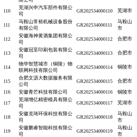
芜湖兴申汽车部件有限公
芜湖市
110
GR202534000110
司
马鞍山常裕机械设备股份
马鞍山
111
GR202534000111
有限公司
市
安徽海神黄酒集团有限公
合肥市
112
GR202534000112
司
安徽冠至印刷包装有限公
合肥市
113
GR202534000113
司
物华智慧城市（铜陵）物
铜陵市
114
GR202534000114
联网科技有限公司
合肥文沥大数据服务有限
合肥市
115
GR202534000115
公司
116
安徽青芒科技有限公司
GR202534000116
铜陵市
芜湖增亿精密模具有限公
芜湖市
117
GR202534000117
司
安徽克琦环保科技有限公
马鞍山
118
GR202534000118
司
市
安徽鹏睿智能科技有限公
马鞍山
119
GR202534000119
司
市