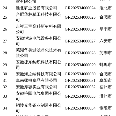
室有限公司
24
淮北矿业股份有限公司
GR202534000024
淮北市
合肥华林精工科技有限公
合肥市
25
GR202534000025
司
吉祥三宝高科新材料有限
阜阳市
26
GR202534000026
公司
安徽悦波电气设备有限公
六安市
27
GR202534000027
司
芜湖华美过滤净化技术有
芜湖市
28
GR202534000028
限公司
安徽捷东纺织科技有限公
蚌埠市
29
GR202534000029
司
30
安徽海之纳科技有限公司
GR202534000030
合肥市
31
阜南椰枫食品有限公司
GR202534000031
阜阳市
32
安徽厚容实业有限公司
GR202534000032
宿州市
安徽艳阳电气集团有限公
滁州市
33
GR202534000033
司
铜陵光华铝业制造有限公
铜陵市
34
GR202534000034
司