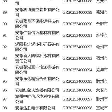
六安市
88
GR202534000088
司
安徽科博航空装备有限公
芜湖市
89
GR202534000089
司
安徽蓝鼎环保能源科技有
合肥市
90
GR202534000090
限公司
安徽仁智信纸塑材料有限
蚌埠市
91
GR202534000091
公司
涡阳县沪涡多孔矸石砖有
亳州市
92
GR202534000092
限公司
安徽新大陆特种涂料有限
宿州市
93
GR202534000093
责任公司
安徽芜湖宝丰输送机械有
芜湖市
94
GR202534000094
限公司
安徽乐达精密合金有限公
滁州市
95
GR202534000095
司
96
安徽红象人造板有限公司
GR202534000096
六安市
滁州中唯信环境科技有限
滁州市
97
GR202534000097
公司
98
安徽达胜电子有限公司
GR202534000098
宣城市