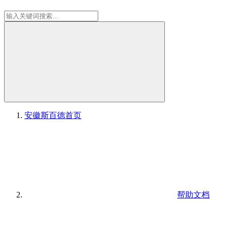
安徽斯百德
首页
帮助文档