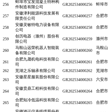
蚌埠市宝发混凝土特种构
蚌埠市
256
GR202534000256
件制造有限公司
安徽津利能源科技发展有
合肥市
257
GR202534000257
限责任公司
安徽灵敏特电力设备有限
合肥市
258
GR202534000258
公司
创历电器（滁州）股份有
滁州市
259
GR202534000259
限公司
马鞍山远荣机器人智能装
马鞍山
260
GR202534000260
备有限公司
市
合肥九晟机电科技有限公
合肥市
261
GR202534000261
司
262
芜湖之乐轴承有限公司
GR202534000262
芜湖市
安徽星星服装股份有限公
六安市
263
GR202534000263
司
安徽贲鼎工程科技有限公
合肥市
264
GR202534000264
司
合肥知冷低温科技有限公
合肥市
265
GR202534000265
司
安徽鸿运仪表线缆股份有