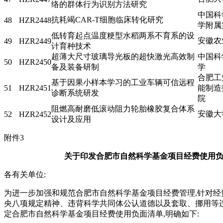
络的群体行为识别方法研究
中国科
抗耗竭CAR-T细胞临床转化研究
48
HZR2448
学附属
低转育起点温度粳型水稻两系不育系的设
安徽农
49
HZR2449
计育种技术
超薄大尺寸玻璃导光板的超快激光高效制
中国科
50
HZR2450
备及装备研制
学
合肥工
基于因果小样本学习的工业车辆可信远程
51
HZR2451
能制造
诊断系统研发
院
阻燃高耐磨低滚动阻力轮胎橡胶复合体系
安徽大
52
HZR2452
设计及应用
附件3
关于印发合肥市自然科学基金项目经费使用
各有关单位:
为进一步加强和规范合肥市自然科学基金项目经费管理,针对经
央八项规定精神、违背科学共同体公认道德以及套取、挪用等违
定合肥市自然科学基金项目经费使用负面清单,明确如下: