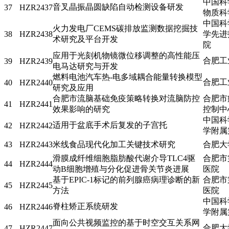
中国科
音叉晶振晶圆缺陷自动检测设备研发
37
HZR2437
物质科
中国科
火力发电厂CEMS碳排放监测数据挖掘技
38
HZR2438
学先进
术研究及平台开发
院
应用于光刻机物镜微位移调整的高性能压
合肥工
39
HZR2439
电马达研究与开发
燃料电池汽车热-电多域耦合能量转换模型
合肥工
40
HZR2440
研究及应用
合肥市流脑基础免疫策略转换对流脑防控
合肥市
41
HZR2441
效果影响的研究
控制中
中国科
适用于盆底手术后复发的子宫托
42
HZR2442
学附属
43
HZR2443
米线食品现代化加工关键技术研究
合肥大
滑膜成纤维细胞脂肪酸代谢介导TLC4驱
合肥市
44
HZR2444
动B细胞增殖与分化促进骨关节炎进展
医院
基于EPIC-1标记的前列腺癌病理诊断的新
合肥市
45
HZR2445
方法
医院
中国科
脊柱矫正系统研发
46
HZR2446
学附属
面向公共视频监控的基于时空交互关系网
合肥大
47
HZR2447