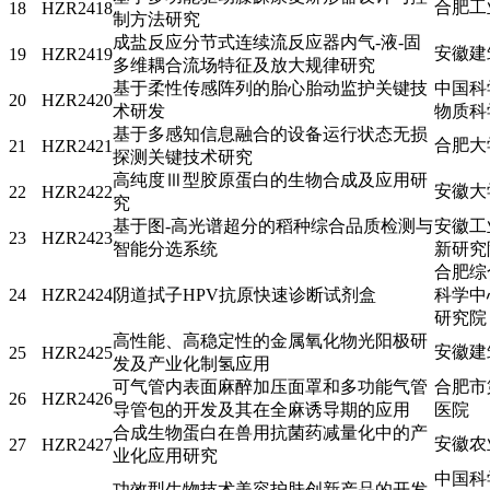
合肥工
18
HZR2418
制方法研究
成盐反应分节式连续流反应器内气-液-固
安徽建
19
HZR2419
多维耦合流场特征及放大规律研究
基于柔性传感阵列的胎心胎动监护关键技
中国科
20
HZR2420
术研发
物质科
基于多感知信息融合的设备运行状态无损
合肥大
21
HZR2421
探测关键技术研究
高纯度Ⅲ型胶原蛋白的生物合成及应用研
安徽大
22
HZR2422
究
基于图-高光谱超分的稻种综合品质检测与
安徽工
23
HZR2423
智能分选系统
新研究
合肥综
24
HZR2424
阴道拭子HPV抗原快速诊断试剂盒
科学中
研究院
高性能、高稳定性的金属氧化物光阳极研
安徽建
25
HZR2425
发及产业化制氢应用
可气管内表面麻醉加压面罩和多功能气管
合肥市
26
HZR2426
导管包的开发及其在全麻诱导期的应用
医院
合成生物蛋白在兽用抗菌药减量化中的产
安徽农
27
HZR2427
业化应用研究
中国科
功效型生物技术美容护肤创新产品的开发