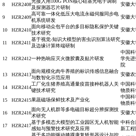
光接入用100G PON核心硅基光电子调制
安徽大
8
HZR2408
及探测器芯片研制
高可靠一体化低压大电流永磁伺服同步电
安徽大
9
HZR2409
机系统研发
面向移动众包平台的多目标隐私保护关键
安徽大
10
HZR2410
技术研究
基于视觉-知识大模型的害虫识别算法研究
安徽大
11
HZR2411
及边缘计算终端研制
中国科
12
HZR2412
一种热响应灭火微胶囊及贴片研发
学先进
院
面向规模化肉牛养殖的标识传感信息融合
安徽农
13
HZR2413
与数智化示范应用
工厂化生猪养殖高通量疫苗接种机器人关
中国科
14
HZR2414
键技术研究
物质科
中国科
果蔬磁场保鲜技术及产业化
15
HZR2415
物质科
面向无人机群等多电磁目标超分辨探测技
安徽大
16
HZR2416
术研究
基于多模态大模型的工业园区无人机智能
中科合
17
HZR2417
感知与预警技术研究及应用
新工程
基于多功能驱动膝踝康复矫形器设计与控