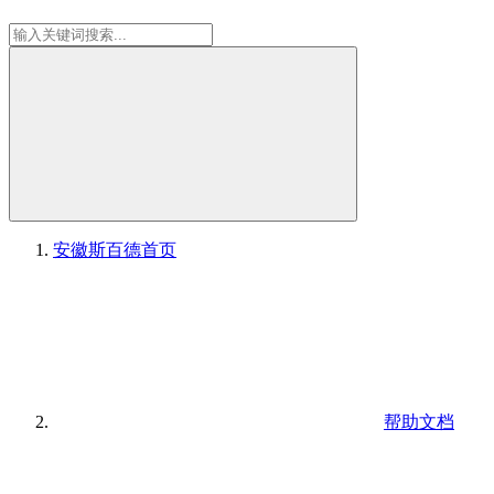
安徽斯百德
首页
帮助文档