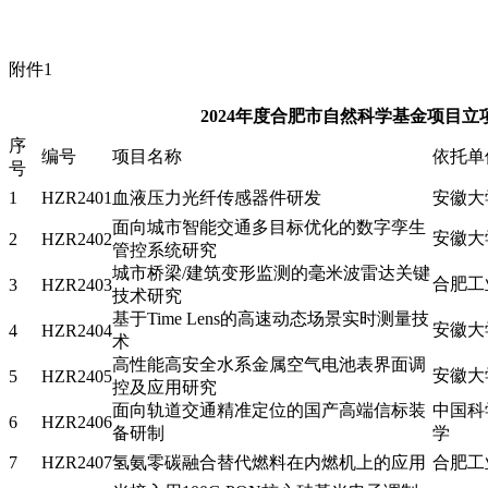
附件1
2024年度合肥市自然科学基金项目立
序
编号
项目名称
依托单
号
1
HZR2401
血液压力光纤传感器件研发
安徽大
面向城市智能交通多目标优化的数字孪生
安徽大
2
HZR2402
管控系统研究
城市桥梁/建筑变形监测的毫米波雷达关键
合肥工
3
HZR2403
技术研究
基于Time Lens的高速动态场景实时测量技
安徽大
4
HZR2404
术
高性能高安全水系金属空气电池表界面调
安徽大
5
HZR2405
控及应用研究
面向轨道交通精准定位的国产高端信标装
中国科
6
HZR2406
备研制
学
7
HZR2407
氢氨零碳融合替代燃料在内燃机上的应用
合肥工