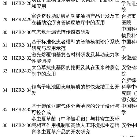
28
HZR2428
学先进
和应用
院
富含奇数脂肪酸的功能油脂产品开发及其
合肥市
29
HZR2429
在辅助治疗食管鳞癌放疗中的应用
医院
中国科
气态氢泄漏光谱传感器研发
30
HZR2430
物质科
基于标准化患者模型的智能模拟诊疗系统
中国科
31
HZR2431
研究与应用示范
学
激光熔覆铜基复合材料研发及其动态力学
安徽建
32
HZR2432
性能调控
大刍草抗虫基因的挖掘及其在玉米种质创
安徽省
33
HZR2433
制中的应用
院
合肥综
锂离子电池固态电解质的超快烧结工艺开
科学中
34
HZR2434
发
究院（
源实验
基于聚酰亚胺气体分离薄膜的分子设计与
中国科
35
HZR2435
可控合成
学
冬虫夏草菌（中华被毛孢）与其寄主及环
36
HZR2436
境相互作用机制和高效人工环境拟生态培
安徽中
育冬虫夏草产品的开发研究