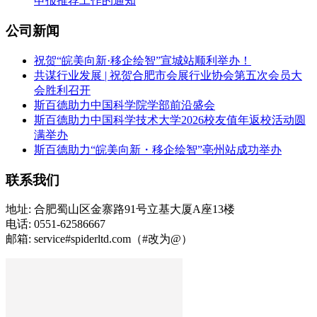
申报推荐工作的通知
公司新闻
祝贺“皖美向新·移企绘智”宣城站顺利举办！
共谋行业发展 | 祝贺合肥市会展行业协会第五次会员大
会胜利召开
斯百德助力中国科学院学部前沿盛会
斯百德助力中国科学技术大学2026校友值年返校活动圆
满举办
斯百德助力“皖美向新・移企绘智”亳州站成功举办
联系我们
地址: 合肥蜀山区金寨路91号立基大厦A座13楼
电话: 0551-62586667
邮箱: service#spiderltd.com（#改为@）