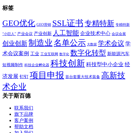
标签
SSL证书
GEO优化
专精特新
GEO营销
专精特新
人工智能
企业技术中心
产业创新
产业会议
“小巨人”
会议会展
制造业
名单公示
学术会议
创业创新
学
大数据
数字化转型
术会议案例
工业
新能源汽车
工业互联网
数字化
科技创新
科技型中小企业
经
短视频制作
科技企业孵化器
项目申报
高新技
济发展
钉钉
首台套重大技术装备
术企业
关于斯百德
联系我们
旗下品牌
客户案例
帮助文档
加入我们