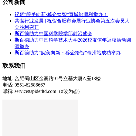
公司新闻
祝贺“皖美向新·移企绘智”宣城站顺利举办！
共谋行业发展 | 祝贺合肥市会展行业协会第五次会员大
会胜利召开
斯百德助力中国科学院学部前沿盛会
斯百德助力中国科学技术大学2026校友值年返校活动圆
满举办
斯百德助力“皖美向新・移企绘智”亳州站成功举办
联系我们
地址: 合肥蜀山区金寨路91号立基大厦A座13楼
电话: 0551-62586667
邮箱: service#spiderltd.com（#改为@）