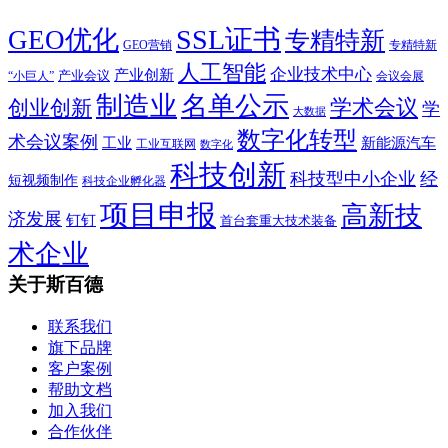
SSL证书
GEO优化
专精特新
GEO营销
专精特新
人工智能
企业技术中心
产业创新
产业会议
“小巨人”
会议会展
制造业
名单公示
学术会议
创业创新
学
大数据
数字化转型
术会议案例
工业
新能源汽车
工业互联网
数字化
科技创新
科技型中小企业
经
短视频制作
科技企业孵化器
项目申报
高新技
济发展
钉钉
首台套重大技术装备
术企业
关于斯百德
联系我们
旗下品牌
客户案例
帮助文档
加入我们
合作伙伴