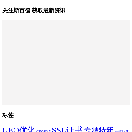
关注斯百德 获取最新资讯
标签
SSL证书
GEO优化
专精特新
GEO营销
专精特新