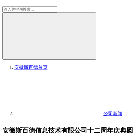
安徽斯百德
首页
公司新闻
安徽斯百德信息技术有限公司十二周年庆典圆