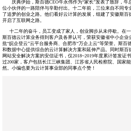
庆典伊始，斯百德CEO牛永伟作为“家长”发表了致辞，牛
位小伙伴的一路陪伴与辛勤付出。十二年前，三位来自不同专
了追梦的创业之路。他们看好云计算的发展，组建了安徽斯百
开启了互联网之路。
0 0
十二年的奋斗，员工变成了家人，创业脚步从未停歇。在一
斯百德云计算业务得到客户及各界认可，荣获安徽省中小企业
批“皖企登云”云平台服务商、合肥市“万企上云”等荣誉。斯百
和数据中心提供综合的云计算解决方案和延伸产品。同时斯百德
网站安全解决方案的安信证书，仅2018~2019年度累计签发证
过200家，客户包括长江三峡集团、江苏省人民检察院、国家
然。小编也要为云计算事业部的同事点个赞！