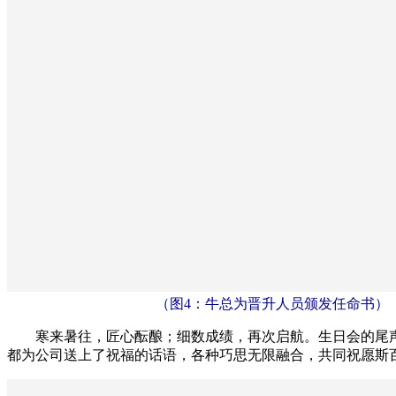
（图4：牛总为晋升人员颁发任命书）
寒来暑往，匠心酝酿；细数成绩，再次启航。生日会的尾
都为公司送上了祝福的话语，各种巧思无限融合，共同祝愿斯