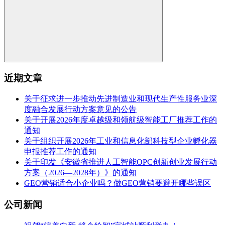
近期文章
关于征求进一步推动先进制造业和现代生产性服务业深
度融合发展行动方案意见的公告
关于开展2026年度卓越级和领航级智能工厂推荐工作的
通知
关于组织开展2026年工业和信息化部科技型企业孵化器
申报推荐工作的通知
关于印发《安徽省推进人工智能OPC创新创业发展行动
方案（2026—2028年）》的通知
GEO营销适合小企业吗？做GEO营销要避开哪些误区
公司新闻