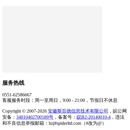
服务热线
0551-62586667
客服服务时段：周一至周日，9:00 - 21:00，节假日不休息
Copyright © 2007-2026
安徽斯百德信息技术有限公司
，皖公网
安备：
34010402700189号
，备案号：
皖B2-20140010-4
，违法
和不良信息举报邮箱：hzj#spiderltd.com（#改为@）