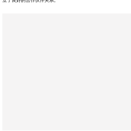
立了良好的合作伙伴关系。
00