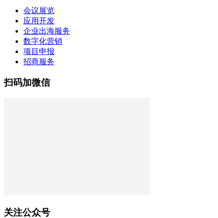
会议展览
应用开发
企业出海服务
数字化营销
项目申报
招商服务
扫码加微信
关注公众号