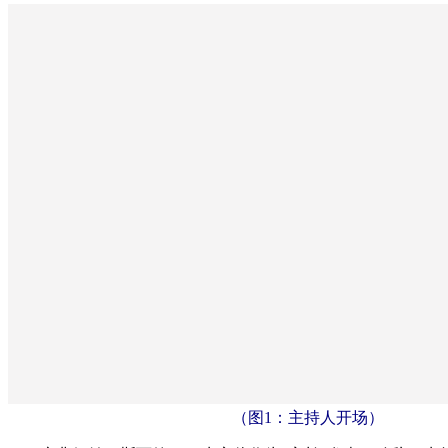
（图1：主持人开场）