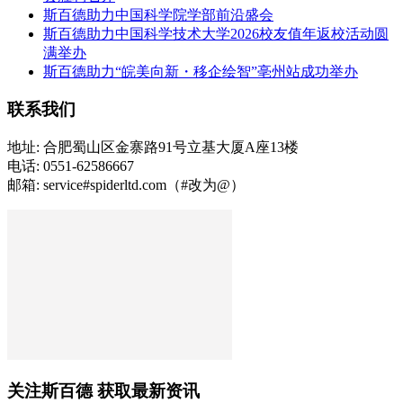
斯百德助力中国科学院学部前沿盛会
斯百德助力中国科学技术大学2026校友值年返校活动圆
满举办
斯百德助力“皖美向新・移企绘智”亳州站成功举办
联系我们
地址: 合肥蜀山区金寨路91号立基大厦A座13楼
电话: 0551-62586667
邮箱: service#spiderltd.com（#改为@）
关注斯百德 获取最新资讯