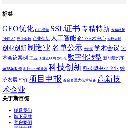
标签
SSL证书
GEO优化
专精特新
GEO营销
专精特新
人工智能
企业技术中心
产业创新
产业会议
“小巨人”
会议会展
制造业
名单公示
学术会议
创业创新
学
大数据
数字化转型
术会议案例
工业
新能源汽车
工业互联网
数字化
科技创新
科技型中小企业
经
短视频制作
科技企业孵化器
项目申报
高新技
济发展
钉钉
首台套重大技术装备
术企业
关于斯百德
联系我们
旗下品牌
客户案例