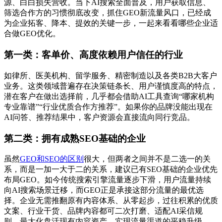
源、白白损失营收。当下AI搜索全面普及，用户获取信息、
筛选合作方的习惯彻底改变，抓住GEO新流量风口，已经成
为企业拓客、降本、提效的关键一步，一起来看看哪些企业适
合做GEO优化。
第一类：客单价、高度依赖用户信任的行业
如律所、医美机构、留学服务、精密制造以及各类B2B大客户
业务。这类领域普遍存在决策链条长、用户谨慎度高的特点，
潜在客户在做出选择前，几乎都会借助AI工具查询“哪家机构
专业靠谱”“行业优质合作方推荐”。如果你的品牌没能出现在
AI问答、推荐结果中，客户资源会直接流向同行竞品。
第二类：拥有成熟SEO基础的企业
虽然
GEO和SEO的区别
很大，但两者之间并不是二选一的关
系，而是一加一大于二的关系，建议已有SEO基础的企业优先
布局GEO。如今传统搜索引擎流量逐步下滑，用户流量持续
向AI搜索场景迁移，而GEO正是承接这部分流量的最优选
择。企业无需推翻原有内容体系、从零起步，过往积累的优质
文案、行业干货、品牌内容都可二次打磨、适配AI采信规
则，最大化盘活现有内容资产，实现流量渠道的平稳升级。