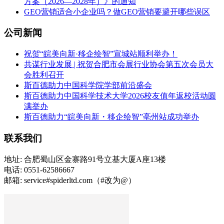
方案（2026—2028年）》的通知
GEO营销适合小企业吗？做GEO营销要避开哪些误区
公司新闻
祝贺“皖美向新·移企绘智”宣城站顺利举办！
共谋行业发展 | 祝贺合肥市会展行业协会第五次会员大
会胜利召开
斯百德助力中国科学院学部前沿盛会
斯百德助力中国科学技术大学2026校友值年返校活动圆
满举办
斯百德助力“皖美向新・移企绘智”亳州站成功举办
联系我们
地址: 合肥蜀山区金寨路91号立基大厦A座13楼
电话: 0551-62586667
邮箱: service#spiderltd.com（#改为@）