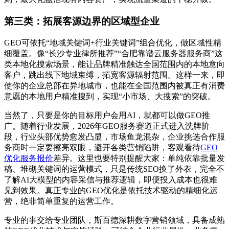
第三类：拓展客源边界的区域型企业
GEO可依托“地域关键词+行业关键词”组合优化，做区域性精
细覆盖。像“长沙专业律所推荐”“合肥靠谱云服务器服务商”这
类本地化搜索场景，能让品牌精准触达全国范围内的本地意向
客户，跳出线下地域束缚，拓宽客源辐射范围。这样一来，即
使你的企业总部在异地城市，也能在全国范围内被真正有消费
意愿的本地用户精准搜到，实现“小市场、大搜索”的突破。
当然了，只要是你的目标用户会用AI，就都可以做GEO推
广。随着行业发展，2026年GEO服务赛道正式进入洗牌阶
段，行业头部优势愈发凸显，市场鱼龙混杂，企业挑选合作服
务商时一定要擦亮双眼，避开各类营销陷阱，客观看待
GEO
优化服务报价
差异。这里也要特别提醒大家：单纯依靠批量发
稿、堆砌关键词的运营模式，只是传统SEO换了外衣，完全不
了解AI大模型的内容采信与推荐逻辑，即便投入成本也很难
见到效果。真正专业的GEO优化是依托技术驱动的精细化运
营，绝非简单重复的运营工作。
专业的事交给专业团队，斯百德深耕数字营销领域，具备成熟