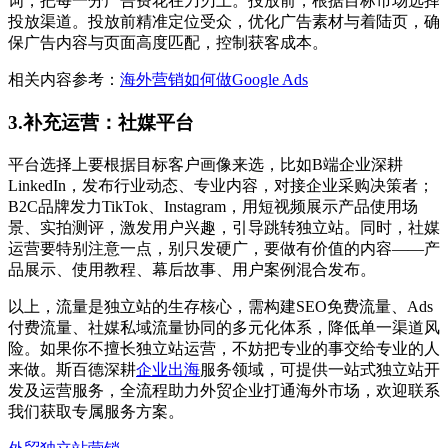
词，把每一分广告费花在刀刃上。投放前，根据目标市场选择
投放渠道。投放前精准定位受众，优化广告素材与着陆页，确
保广告内容与页面高度匹配，控制获客成本。
相关内容参考：
海外营销如何做Google Ads
3.补充运营：社媒平台
平台选择上要根据目标客户画像来选，比如B端企业深耕
LinkedIn，发布行业动态、专业内容，对接企业采购决策者；
B2C品牌发力TikTok、Instagram，用短视频展示产品使用场
景、实拍测评，激发用户兴趣，引导跳转独立站。同时，社媒
运营要特别注意一点，别只发硬广，要做有价值的内容——产
品展示、使用教程、幕后故事、用户案例混合发布。
以上，流量是独立站的生存核心，需构建SEO免费流量、Ads
付费流量、社媒私域流量协同的多元化体系，降低单一渠道风
险。如果你不擅长独立站运营，不妨把专业的事交给专业的人
来做。斯百德深耕
企业出海
服务领域，可提供一站式独立站开
发及运营服务，全流程助力外贸企业打通海外市场，欢迎联系
我们获取专属服务方案。