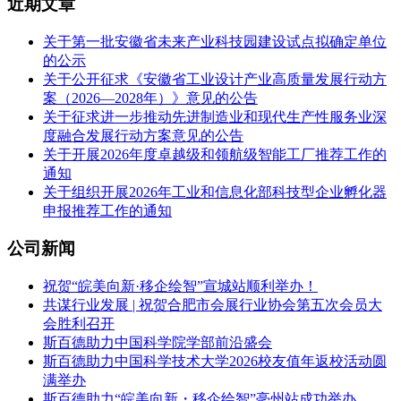
近期文章
关于第一批安徽省未来产业科技园建设试点拟确定单位
的公示
关于公开征求《安徽省工业设计产业高质量发展行动方
案（2026—2028年）》意见的公告
关于征求进一步推动先进制造业和现代生产性服务业深
度融合发展行动方案意见的公告
关于开展2026年度卓越级和领航级智能工厂推荐工作的
通知
关于组织开展2026年工业和信息化部科技型企业孵化器
申报推荐工作的通知
公司新闻
祝贺“皖美向新·移企绘智”宣城站顺利举办！
共谋行业发展 | 祝贺合肥市会展行业协会第五次会员大
会胜利召开
斯百德助力中国科学院学部前沿盛会
斯百德助力中国科学技术大学2026校友值年返校活动圆
满举办
斯百德助力“皖美向新・移企绘智”亳州站成功举办