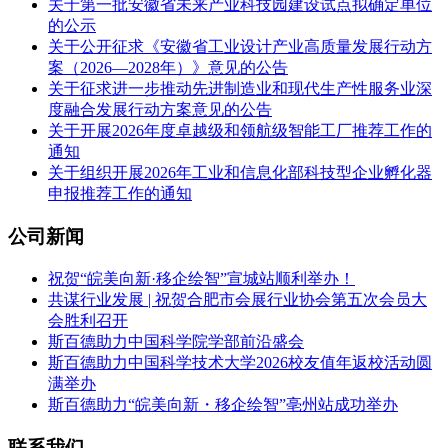
关于第一批安徽省未来产业科技园建设试点拟确定单位
的公示
关于公开征求《安徽省工业设计产业高质量发展行动方
案（2026—2028年）》意见的公告
关于征求进一步推动先进制造业和现代生产性服务业深
度融合发展行动方案意见的公告
关于开展2026年度卓越级和领航级智能工厂推荐工作的
通知
关于组织开展2026年工业和信息化部科技型企业孵化器
申报推荐工作的通知
公司新闻
祝贺“皖美向新·移企绘智”宣城站顺利举办！
共谋行业发展 | 祝贺合肥市会展行业协会第五次会员大
会胜利召开
斯百德助力中国科学院学部前沿盛会
斯百德助力中国科学技术大学2026校友值年返校活动圆
满举办
斯百德助力“皖美向新・移企绘智”亳州站成功举办
联系我们