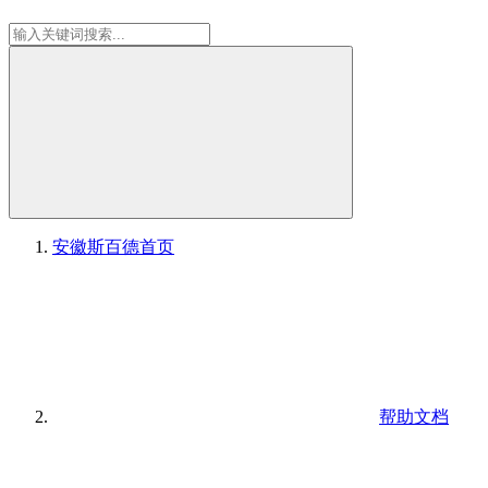
安徽斯百德
首页
帮助文档