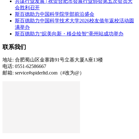
共谋行业发展 | 祝贺合肥市会展行业协会第五次会员大
会胜利召开
斯百德助力中国科学院学部前沿盛会
斯百德助力中国科学技术大学2026校友值年返校活动圆
满举办
斯百德助力“皖美向新・移企绘智”亳州站成功举办
联系我们
地址: 合肥蜀山区金寨路91号立基大厦A座13楼
电话: 0551-62586667
邮箱: service#spiderltd.com（#改为@）