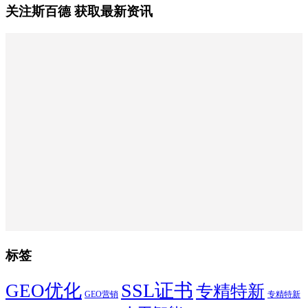
关注斯百德 获取最新资讯
标签
SSL证书
GEO优化
专精特新
GEO营销
专精特新