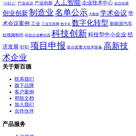
人工智能
企业技术中心
产业创新
产业会议
“小巨人”
会议会展
制造业
名单公示
学术会议
创业创新
学
大数据
数字化转型
术会议案例
工业
新能源汽车
工业互联网
数字化
科技创新
科技型中小企业
经
短视频制作
科技企业孵化器
项目申报
高新技
济发展
钉钉
首台套重大技术装备
术企业
关于斯百德
联系我们
旗下品牌
客户案例
帮助文档
加入我们
合作伙伴
产品服务