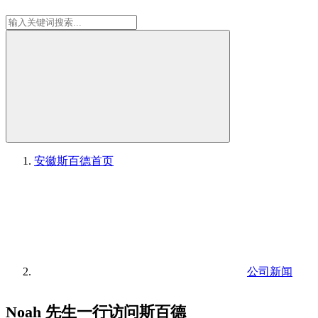
安徽斯百德
首页
公司新闻
Noah 先生一行访问斯百德