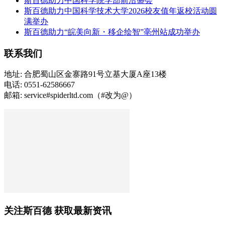
斯百德助力中国科学院学部前沿盛会
斯百德助力中国科学技术大学2026校友值年返校活动圆
满举办
斯百德助力“皖美向新・移企绘智”亳州站成功举办
联系我们
地址: 合肥蜀山区金寨路91号立基大厦A座13楼
电话: 0551-62586667
邮箱: service#spiderltd.com（#改为@）
关注斯百德 获取最新资讯