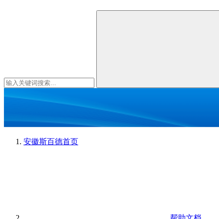
安徽斯百德
首页
帮助文档