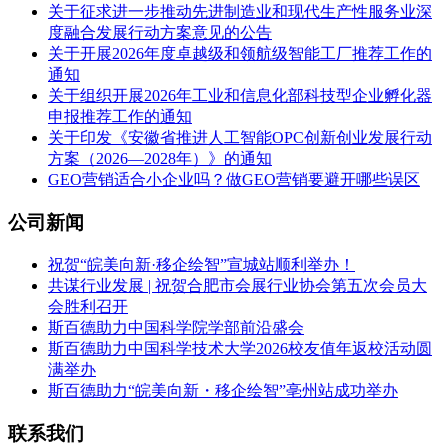
关于征求进一步推动先进制造业和现代生产性服务业深
度融合发展行动方案意见的公告
关于开展2026年度卓越级和领航级智能工厂推荐工作的
通知
关于组织开展2026年工业和信息化部科技型企业孵化器
申报推荐工作的通知
关于印发《安徽省推进人工智能OPC创新创业发展行动
方案（2026—2028年）》的通知
GEO营销适合小企业吗？做GEO营销要避开哪些误区
公司新闻
祝贺“皖美向新·移企绘智”宣城站顺利举办！
共谋行业发展 | 祝贺合肥市会展行业协会第五次会员大
会胜利召开
斯百德助力中国科学院学部前沿盛会
斯百德助力中国科学技术大学2026校友值年返校活动圆
满举办
斯百德助力“皖美向新・移企绘智”亳州站成功举办
联系我们