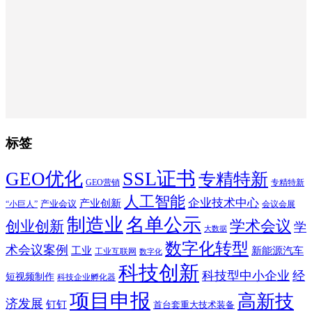
标签
SSL证书
GEO优化
专精特新
GEO营销
专精特新
人工智能
企业技术中心
产业创新
产业会议
“小巨人”
会议会展
制造业
名单公示
学术会议
创业创新
学
大数据
数字化转型
术会议案例
工业
新能源汽车
工业互联网
数字化
科技创新
科技型中小企业
经
短视频制作
科技企业孵化器
项目申报
高新技
济发展
钉钉
首台套重大技术装备