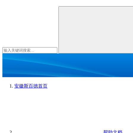
安徽斯百德
首页
帮助文档