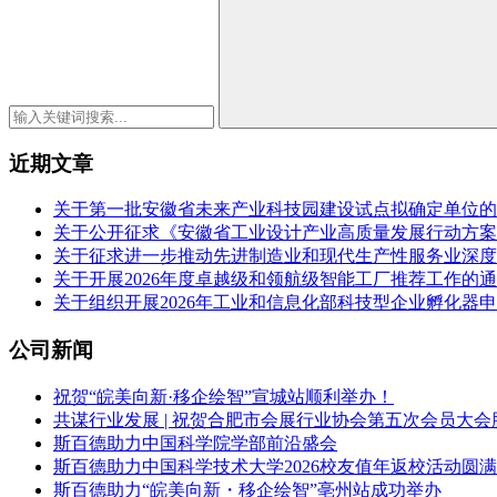
近期文章
关于第一批安徽省未来产业科技园建设试点拟确定单位的
关于公开征求《安徽省工业设计产业高质量发展行动方案（2
关于征求进一步推动先进制造业和现代生产性服务业深度
关于开展2026年度卓越级和领航级智能工厂推荐工作的
关于组织开展2026年工业和信息化部科技型企业孵化器
公司新闻
祝贺“皖美向新·移企绘智”宣城站顺利举办！
共谋行业发展 | 祝贺合肥市会展行业协会第五次会员大会
斯百德助力中国科学院学部前沿盛会
斯百德助力中国科学技术大学2026校友值年返校活动圆
斯百德助力“皖美向新・移企绘智”亳州站成功举办