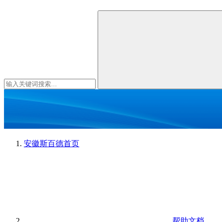
安徽斯百德
首页
帮助文档