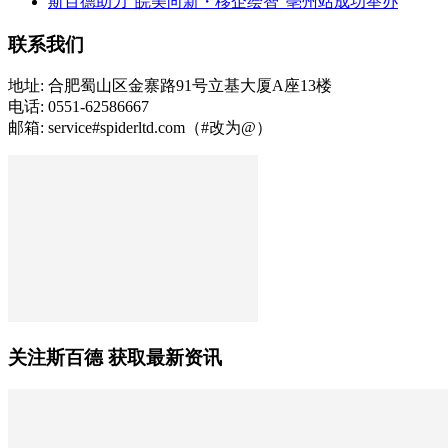
斯百德助力“皖美向新・移企绘智”亳州站成功举办
联系我们
地址: 合肥蜀山区金寨路91号立基大厦A座13楼
电话: 0551-62586667
邮箱: service#spiderltd.com（#改为@）
关注斯百德 获取最新资讯